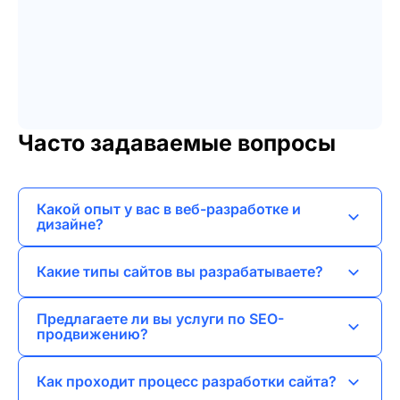
Часто задаваемые вопросы
Какой опыт у вас в веб-разработке и
дизайне?
У меня более 5 лет опыта в веб-разработке и
Какие типы сайтов вы разрабатываете?
дизайне, я создаю сайты различной
сложности.
Я разрабатываю лендинги, сайты-визитки,
Предлагаете ли вы услуги по SEO-
корпоративные сайты, интернет-магазины и
продвижению?
порталы.
Да, я предоставляю услуги SEO-продвижения
Как проходит процесс разработки сайта?
для повышения видимости сайтов в поисковых