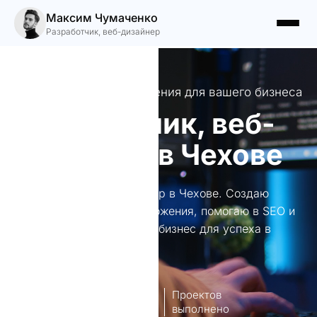
Максим Чумаченко
Разработчик, веб-дизайнер
Качественные веб-решения для вашего бизнеса
Разработчик, веб-
дизайнер в Чехове
Разработчик, веб-дизайнер в Чехове. Создаю
уникальные сайты и приложения, помогаю в SEO и
SMM. Доверьте мне свой бизнес для успеха в
онлайн-мире!
8
140+
лет опыт
Проектов
работы
выполнено