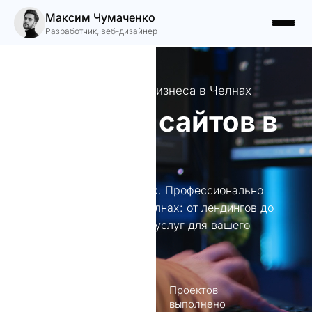
Максим Чумаченко
Разработчик, веб-дизайнер
Разработка сайтов для бизнеса в Челнах
Создание сайтов в
Челнах
Создание сайтов в Челнах. Профессионально
разрабатываю сайты в Челнах: от лендингов до
порталов. Полный спектр услуг для вашего
бизнеса.
8
140+
лет опыт
Проектов
работы
выполнено