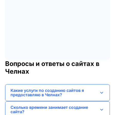
Вопросы и ответы о сайтах в
Челнах
Какие услуги по созданию сайтов я
предоставляю в Челнах?
Я предлагаю разработку лендингов, сайтов-
Сколько времени занимает создание
визиток, корпоративных сайтов, интернет-
сайта?