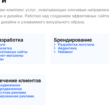
ги
гаю комплекс услуг, охватывающих ключевые направлени
и и дизайна. Работаю над созданием эффективных сайто
 дизайна и узнаваемого визуального образа.
азработка
Брендирование
нги
Разработка логотипа
визитка
Айдентика
ративные сайты
Нейминг
нет-магазины
лы
ечение клиентов
родвижение
родвижение
кстная реклама
тированная реклама