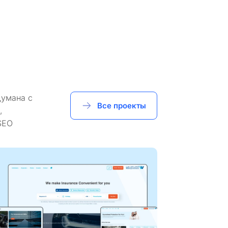
думана с
Все проекты
,
SEO