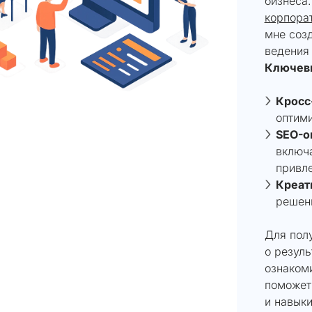
бизнеса
корпора
мне соз
ведения 
Ключевы
Кросс
оптими
SEO-о
включ
привле
Креат
решени
Для пол
о резул
ознаком
поможет 
и навыки