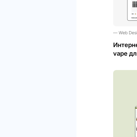
Web Des
Интерн
vape дл