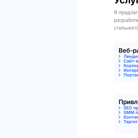
Услу
Я предла
разработк
стильного
Веб-р
Ленди
Сайт-
Корпо
Интер
Порта
Привл
SEO п
SMM п
Конте
Тарге