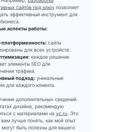
. Например,
разработка
тивных сайтов под ключ
позволяет
дать эффективный инструмент для
бизнеса.
е аспекты работы:
-платформенность:
сайты
зированы для всех устройств.
птимизация:
каждое решение
ает элементы SEO для
чения трафика.
ивный подход:
уникальные
я для каждого клиента.
учения дополнительных сведений
ьтатах дизайна, рекомендую
иться с материалами на
vc.ru
. Это
вам лучше понять, как мой опыт
 могут быть полезны для вашего