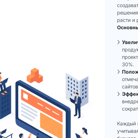
создава
решения
расти и 
Основны
Увели
проду
проект
30%.
Полож
отмеча
сайтов
Эффек
внедр
сократ
Каждый 
учитывая