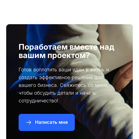
занимать высокие позиции в поисковых
запоминающимся и отражать суть вашего
системах.
бизнеса. Также стоит избегать сложных
написаний и специальных символов.
Поработаем вместе над
вашим проектом?
Готов воплотить ваши идеи в жизнь и
создать эффективное решение для
вашего бизнеса. Свяжитесь со мной,
чтобы обсудить детали и начать
сотрудничество!
Написать мне