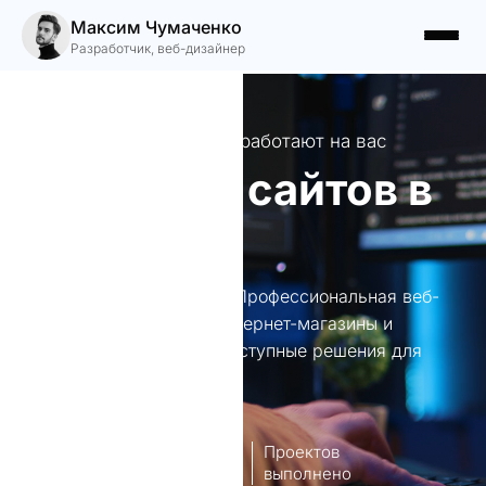
Максим Чумаченко
Разработчик, веб-дизайнер
Создаю сайты, которые работают на вас
Создание сайтов в
Губе
Создание сайтов в Губе. Профессиональная веб-
разработка: лендинги, интернет-магазины и
корпоративные сайты. Доступные решения для
вашего бизнеса.
8
140+
лет опыт
Проектов
работы
выполнено