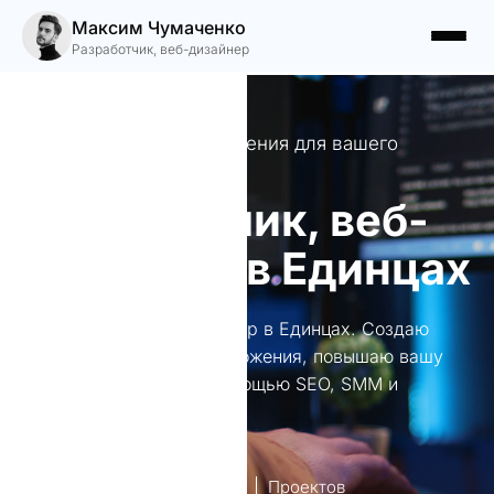
Максим Чумаченко
Разработчик, веб-дизайнер
Профессиональные решения для вашего
бизнеса
Разработчик, веб-
дизайнер в Единцах
Разработчик, веб-дизайнер в Единцах. Создаю
уникальные сайты и приложения, повышаю вашу
онлайн-присутсвие с помощью SEO, SMM и
контекстной рекламы.
лет опыт
Проектов