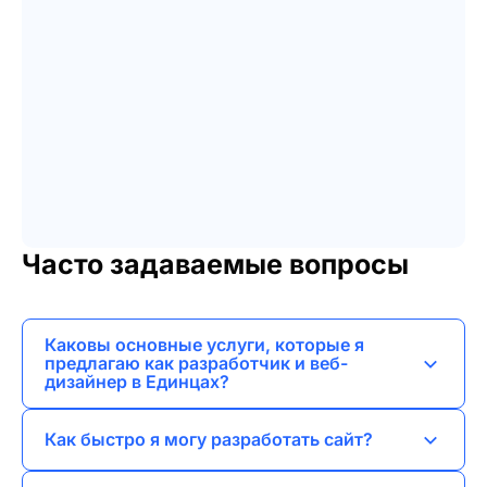
Часто задаваемые вопросы
Каковы основные услуги, которые я
предлагаю как разработчик и веб-
дизайнер в Единцах?
Я предоставляю услуги веб-разработки,
Как быстро я могу разработать сайт?
включая создание лендингов, сайтов-визиток,
корпоративных сайтов, интернет-магазинов и
Сроки зависят от сложности проекта, но