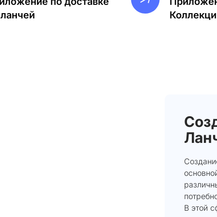
иложение по доставке
Приложен
-ланчей
Коллекци
Созд
Лан
Создание
основно
различны
потребно
В этой 