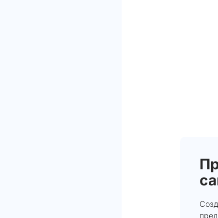
П
са
Созд
пред