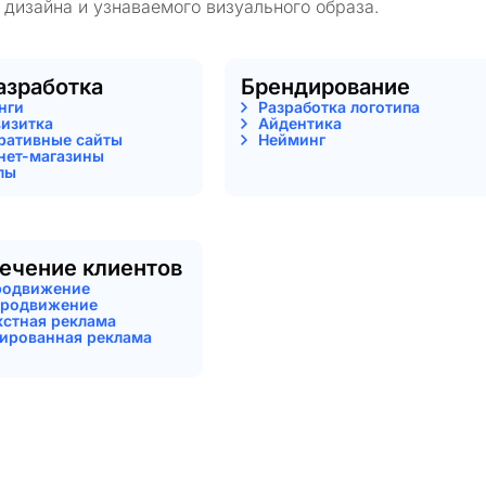
 дизайна и узнаваемого визуального образа.
азработка
Брендирование
нги
Разработка логотипа
визитка
Айдентика
ративные сайты
Нейминг
нет-магазины
лы
ечение клиентов
родвижение
родвижение
кстная реклама
тированная реклама