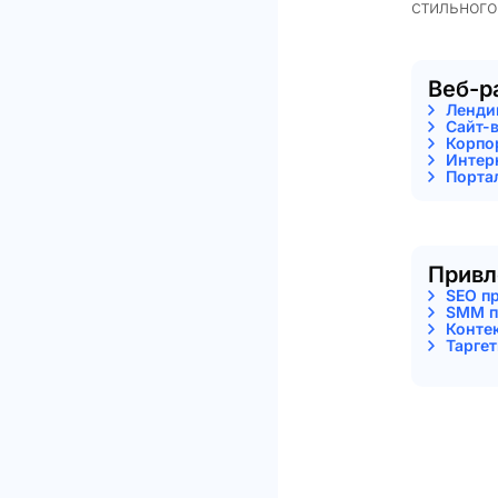
стильного
Веб-р
Ленди
Сайт-
Корпо
Интер
Порта
Привл
SEO п
SMM п
Конте
Тарге