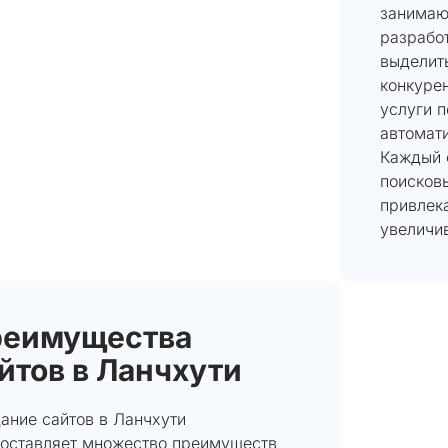
занима
разработ
выделит
конкурен
услуги 
автомат
Каждый 
поисковы
привлека
увеличи
реимущества
йтов в Ланчхути
ание сайтов в Ланчхути
оставляет множество преимуществ