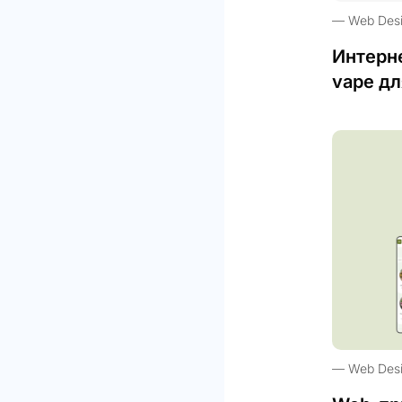
Web Des
Интерн
vape дл
Web Des