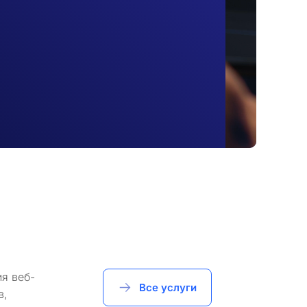
я веб-
Все услуги
в,