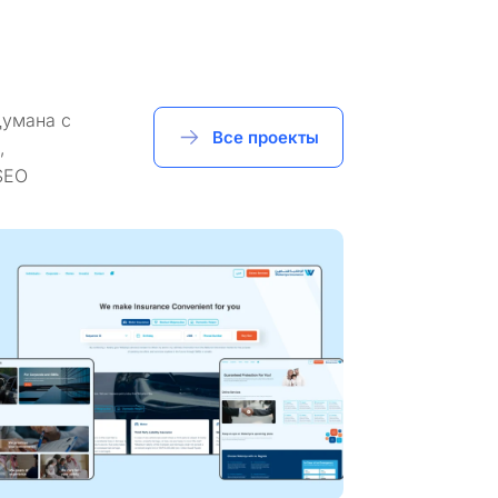
думана с
Все проекты
,
SEO