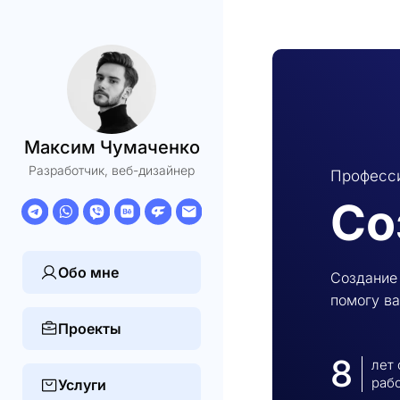
Максим Чумаченко
Разработчик, веб-дизайнер
Професси
Со
Обо мне
Создание 
помогу ва
Проекты
8
лет
раб
Услуги