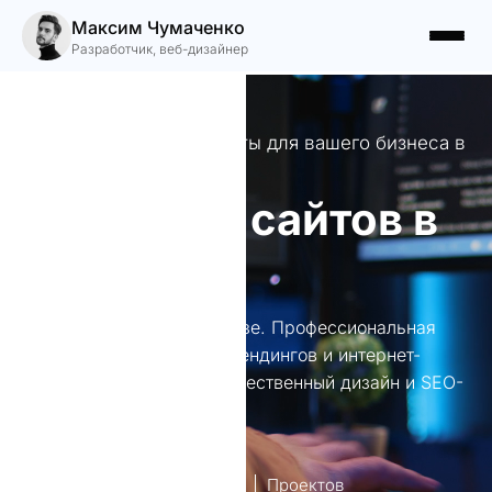
Максим Чумаченко
Разработчик, веб-дизайнер
Профессиональные сайты для вашего бизнеса в
Хачмазе
Создание сайтов в
Хачмазе
Создание сайтов в Хачмазе. Профессиональная
разработка веб-сайтов, лендингов и интернет-
магазинов в Хачмазе. Качественный дизайн и SEO-
оптимизация.
лет опыт
Проектов