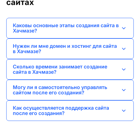
сайтах
Каковы основные этапы создания сайта в
Хачмазе?
Основные этапы включают анализ требований,
Нужен ли мне домен и хостинг для сайта
проектирование, разработку, тестирование и
в Хачмазе?
запуск сайта.
Да, домен и хостинг необходимы для
Сколько времени занимает создание
размещения вашего сайта в интернете.
сайта в Хачмазе?
Время зависит от сложности проекта, но в
Могу ли я самостоятельно управлять
среднем это может занять от нескольких
сайтом после его создания?
недель до нескольких месяцев.
Да, я предоставляю обучение и инструкции
Как осуществляется поддержка сайта
для самостоятельного управления вашим
после его создания?
сайтом.
Я предлагаю услуги по технической
поддержке и обновлению сайта по мере
необходимости.