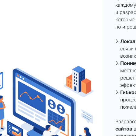
каждому 
и разраб
которые 
но и реш
Локал
связи 
возни
Поним
местно
решен
эффек
Гибкос
процес
пожела
Разрабо
сайтов
в
создава