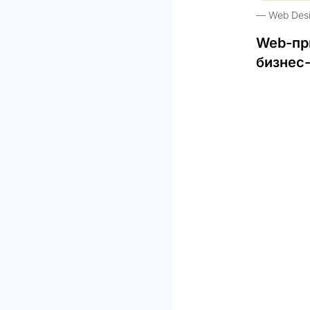
Web Des
Web-пр
бизнес