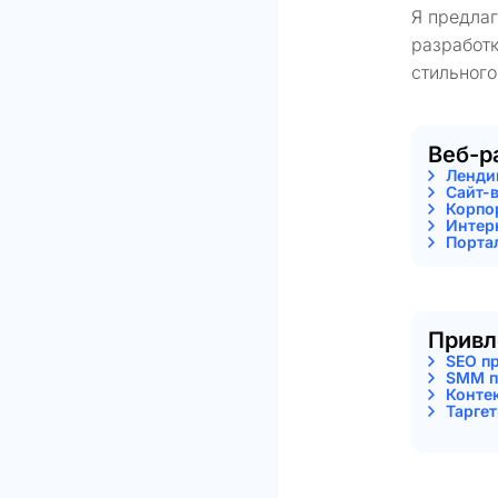
Я предла
разработк
стильного
Веб-р
Ленди
Сайт-
Корпо
Интер
Порта
Привл
SEO п
SMM п
Конте
Тарге