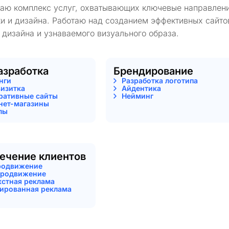
гаю комплекс услуг, охватывающих ключевые направлени
и и дизайна. Работаю над созданием эффективных сайто
 дизайна и узнаваемого визуального образа.
азработка
Брендирование
нги
Разработка логотипа
визитка
Айдентика
ративные сайты
Нейминг
нет-магазины
лы
ечение клиентов
родвижение
родвижение
кстная реклама
тированная реклама