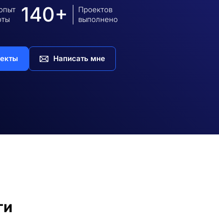
140+
 опыт
Проектов
оты
выполнено
екты
Написать мне
ги