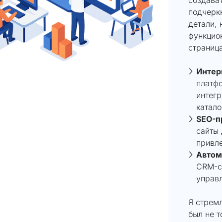
подчеркн
детали, 
функцио
страница
Интер
платф
интегр
катало
SEO-п
сайты 
привле
Автом
CRM-с
управл
Я стремл
был не т