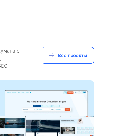
думана с
Все проекты
,
SEO