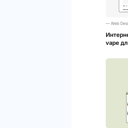
Web Des
Интерн
vape дл