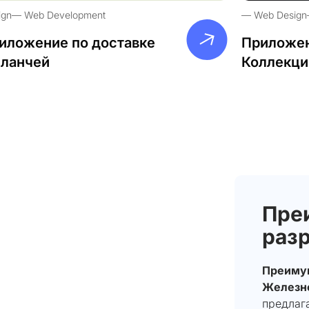
ign
Web Development
Web Design
иложение по доставке
Приложен
-ланчей
Коллекци
Пре
разр
Преимущ
Железн
предлаг