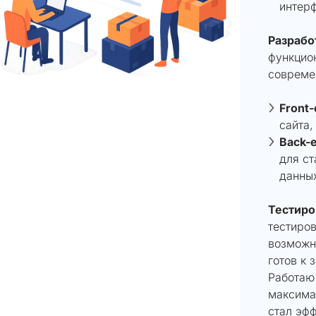
интерф
Разрабо
функцион
совреме
Front-
сайта,
Back-
для ст
данны
Тестиро
тестиро
возможн
готов к 
Работаю
максима
стал эф