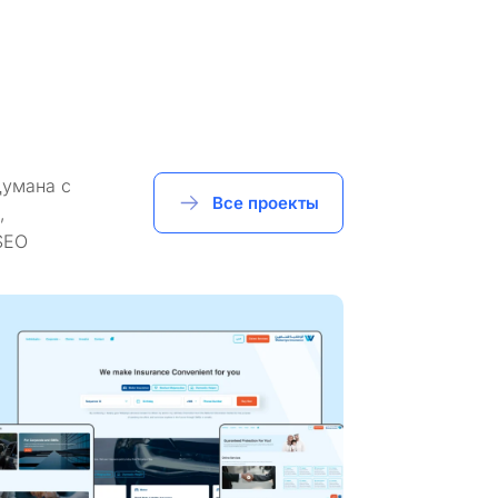
думана с
Все проекты
,
SEO