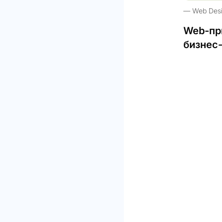
Web Des
Web-пр
бизнес