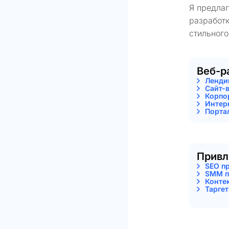
Я предла
разработк
стильного
Веб-р
Ленди
Сайт-
Корпо
Интер
Порта
Привл
SEO п
SMM п
Конте
Тарге