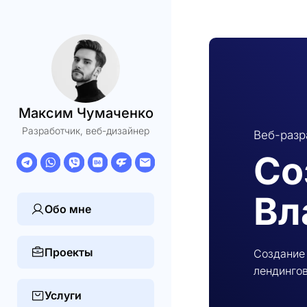
Максим Чумаченко
Разработчик, веб-дизайнер
Веб-разр
Со
Вл
Обо мне
Проекты
Создание 
лендингов
Услуги