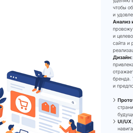
уделяю 
чтобы об
и удовле
Анализ 
провожу
и целев
сайта и 
реализа
Дизайн:
привлек
отражае
бренда.
и предпо
Прото
страни
будуще
UI/UX
навига