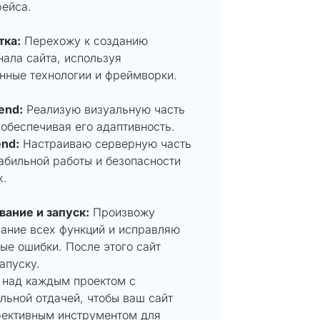
ейса.
тка:
Перехожу к созданию
ала сайта, используя
нные технологии и фреймворки.
end:
Реализую визуальную часть
 обеспечивая его адаптивность.
end:
Настраиваю серверную часть
абильной работы и безопасности
х.
вание и запуск:
Произвожу
вание всех функций и исправляю
ые ошибки. После этого сайт
запуску.
 над каждым проектом с
льной отдачей, чтобы ваш сайт
фективным инструментом для