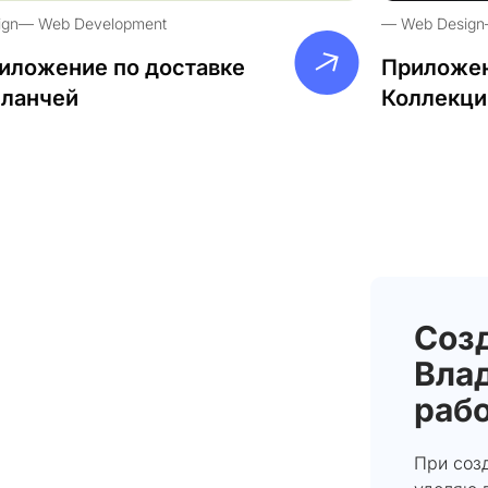
ign
Web Development
Web Design
иложение по доставке
Приложен
-ланчей
Коллекци
Созд
Влад
раб
При созд