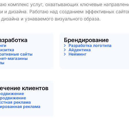
гаю комплекс услуг, охватывающих ключевые направлени
и и дизайна. Работаю над созданием эффективных сайто
 дизайна и узнаваемого визуального образа.
азработка
Брендирование
нги
Разработка логотипа
визитка
Айдентика
ративные сайты
Нейминг
нет-магазины
лы
ечение клиентов
родвижение
родвижение
кстная реклама
тированная реклама