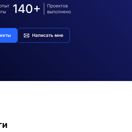
140+
 опыт
Проектов
оты
выполнено
екты
Написать мне
ги