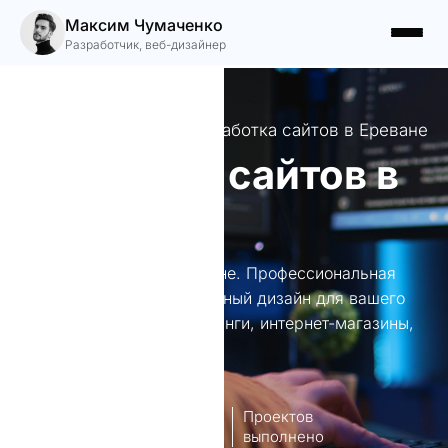
Максим Чумаченко
Разработчик, веб-дизайнер
Профессиональная разработка сайтов в Ереване
Создание сайтов в
Ереване
Создание сайтов в Ереване. Профессиональная
веб-разработка и уникальный дизайн для вашего
бизнеса в Ереване. Лендинги, интернет-магазины,
корпоративные сайты.
8
140+
лет опыт
Проектов
работы
выполнено