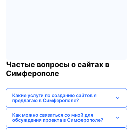
Частые вопросы о сайтах в
Симферополе
Какие услуги по созданию сайтов я
предлагаю в Симферополе?
Я предлагаю услуги по созданию лендингов,
Как можно связаться со мной для
сайтов-визиток, корпоративных сайтов,
обсуждения проекта в Симферополе?
интернет-магазинов и порталов.
Вы можете связаться со мной через мой