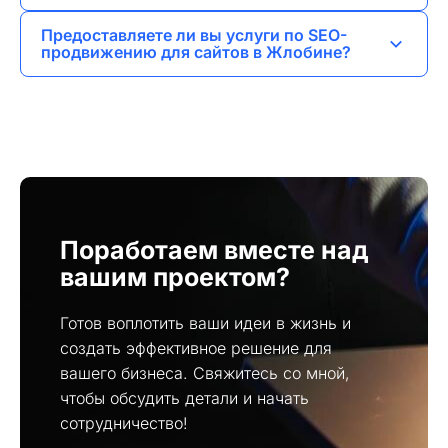
индивидуальную оценку после обсуждения
Да, я разрабатываю уникальные дизайны,
требований.
Предоставляете ли вы услуги по SEO-
которые соответствуют вашим пожеланиям и
продвижению для сайтов в Жлобине?
бизнес-целям.
Да, я предлагаю услуги SEO-продвижения,
чтобы ваш сайт был виден в поисковых
системах.
Поработаем вместе над
вашим проектом?
Готов воплотить ваши идеи в жизнь и
создать эффективное решение для
вашего бизнеса. Свяжитесь со мной,
чтобы обсудить детали и начать
сотрудничество!