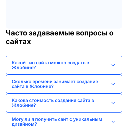
Часто задаваемые вопросы о
сайтах
Какой тип сайта можно создать в
Жлобине?
В Жлобине я могу создать различные типы
Сколько времени занимает создание
сайтов: лендинги, сайты-визитки,
сайта в Жлобине?
корпоративные сайты, интернет-магазины и
Сроки зависят от сложности проекта, но
порталы.
Какова стоимость создания сайта в
обычно разработка занимает от одной недели
Жлобине?
до нескольких месяцев.
Стоимость варьируется в зависимости от
Могу ли я получить сайт с уникальным
функционала и дизайна, поэтому я предлагаю
дизайном?