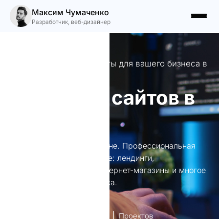
Максим Чумаченко
Разработчик, веб-дизайнер
Профессиональные сайты для вашего бизнеса в
Жлобине
Создание сайтов в
Жлобине
Создание сайтов в Жлобине. Профессиональная
веб-разработка в Жлобине: лендинги,
корпоративные сайты, интернет-магазины и многое
другое для вашего бизнеса.
лет опыт
Проектов