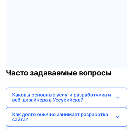
Часто задаваемые вопросы
Каковы основные услуги разработчика и
веб-дизайнера в Уссурийске?
Я предлагаю услуги по веб-разработке,
Как долго обычно занимает разработка
созданию лендингов, сайтов-визиток,
сайта?
корпоративных сайтов и интернет-магазинов.
Сроки зависят от сложности проекта, но в