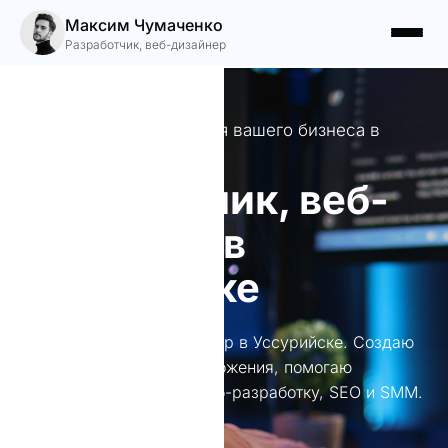
Максим Чумаченко
Разработчик, веб-дизайнер
Качественные сайты для вашего бизнеса в
Уссурийске
Разработчик, веб-
дизайнер в
Уссурийске
Разработчик, веб-дизайнер в Уссурийске. Создаю
уникальные сайты и приложения, помогаю
бизнесам расти через веб-разработку, SEO и SMM.
Ваш успех — моя цель!