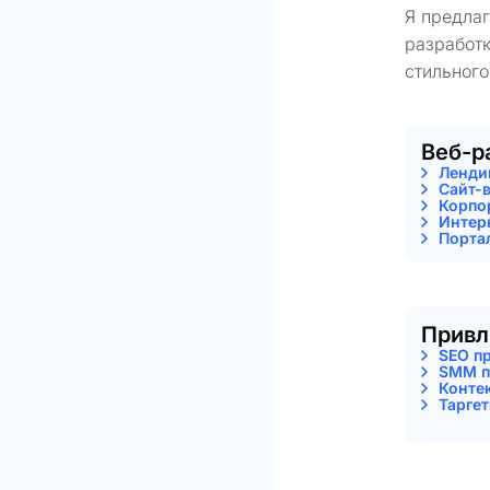
Я предла
разработк
стильного
Веб-р
Ленди
Сайт-
Корпо
Интер
Порта
Привл
SEO п
SMM п
Конте
Тарге