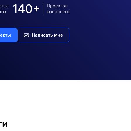
140+
 опыт
Проектов
оты
выполнено
екты
Написать мне
ги