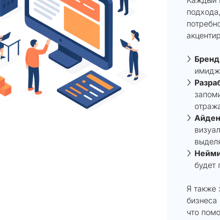
подхода
потребно
акценти
Бренд
имидж
Разра
запом
отража
Айден
визуал
выдел
Нейми
будет 
Я также
бизнеса 
что пом