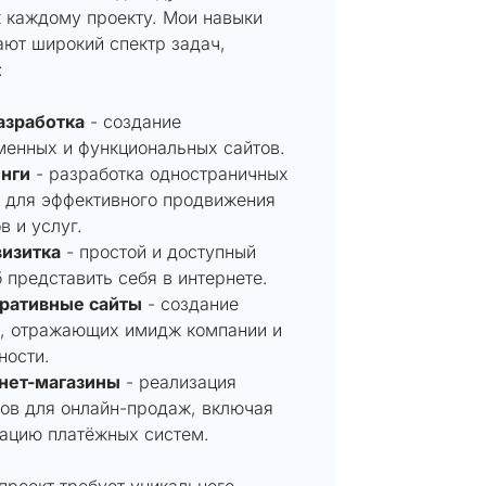
к каждому проекту. Мои навыки
ают широкий спектр задач,
:
азработка
- создание
менных и функциональных сайтов.
нги
- разработка одностраничных
в для эффективного продвижения
в и услуг.
визитка
- простой и доступный
 представить себя в интернете.
ративные сайты
- создание
в, отражающих имидж компании и
ности.
нет-магазины
- реализация
ов для онлайн-продаж, включая
рацию платёжных систем.
проект требует уникального