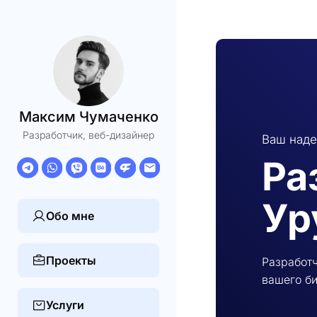
Максим Чумаченко
Разработчик, веб-дизайнер
Ваш наде
Ра
Ур
Обо мне
Проекты
Разработч
вашего би
Услуги