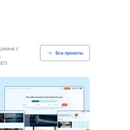
думана с
Все проекты
,
SEO