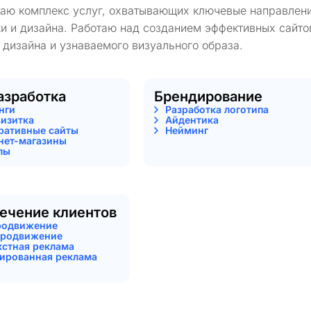
гаю комплекс услуг, охватывающих ключевые направлени
и и дизайна. Работаю над созданием эффективных сайто
 дизайна и узнаваемого визуального образа.
азработка
Брендирование
нги
Разработка логотипа
визитка
Айдентика
ративные сайты
Нейминг
нет-магазины
лы
ечение клиентов
родвижение
родвижение
кстная реклама
тированная реклама