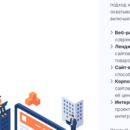
подход 
охватыв
включая
Веб-р
совре
Ленди
сайто
товаро
Сайт-
способ
Корпо
сайто
её цен
Интер
проект
интег
Каждый 