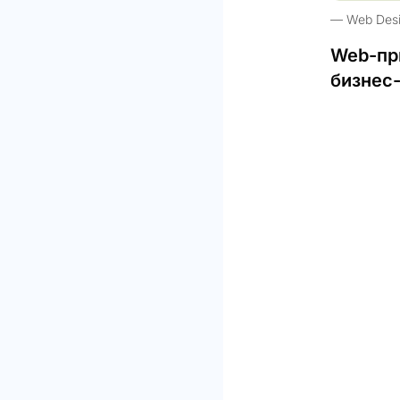
Web Des
Web-пр
бизнес