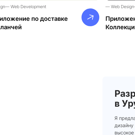
ign
Web Development
Web Design
иложение по доставке
Приложен
-ланчей
Коллекци
Разр
в У
Я предла
дизайну
высокое