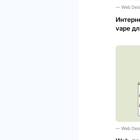
Web Des
Интерн
vape дл
Web Des