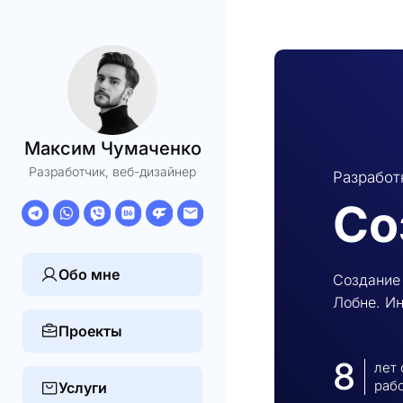
Максим Чумаченко
Разработчик, веб-дизайнер
Разработ
Со
Обо мне
Создание 
Лобне. И
Проекты
8
лет
раб
Услуги