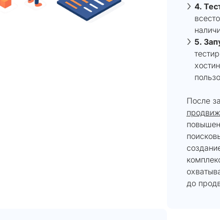
4. Тес
всесто
наличи
5. Зап
тестир
хостин
пользо
После з
продвиж
повышен
поисков
создание
комплек
охватыва
до прод