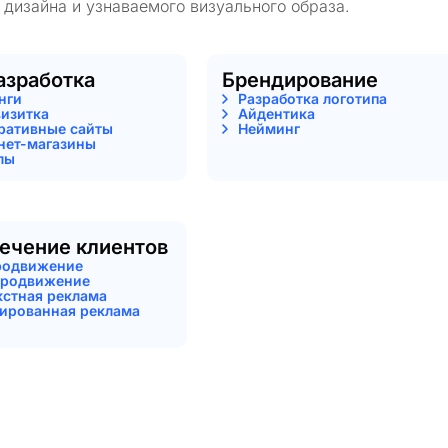
 дизайна и узнаваемого визуального образа.
азработка
Брендирование
нги
Разработка логотипа
визитка
Айдентика
ративные сайты
Нейминг
нет-магазины
лы
ечение клиентов
родвижение
родвижение
кстная реклама
тированная реклама