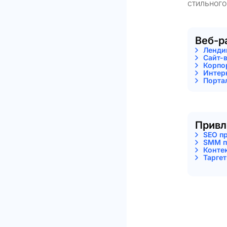
стильного
Веб-р
Ленди
Сайт-
Корпо
Интер
Порта
Привл
SEO п
SMM п
Конте
Тарге