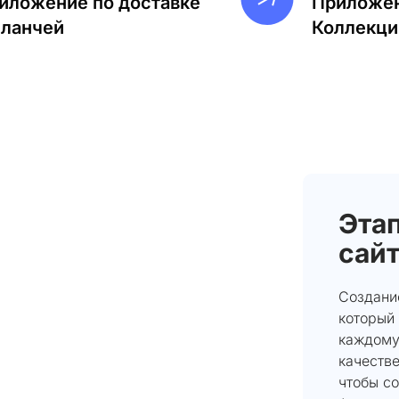
иложение по доставке
Приложен
-ланчей
Коллекци
Эта
сайт
Создание
который 
каждому
качеств
чтобы с