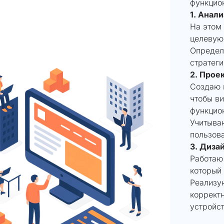
функцио
1. Анал
На этом 
целевую
Определ
стратеги
2. Прое
Создаю 
чтобы ви
функцио
Учитыва
пользова
3. Дизай
Работаю
который
Реализую
коррект
устройст