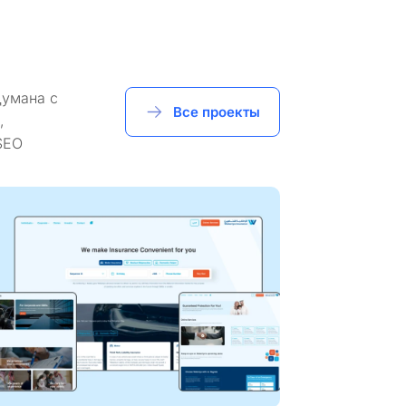
думана с
Все проекты
,
SEO