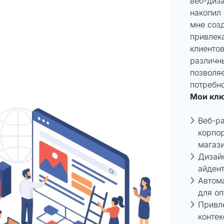
веб-диз
накопил 
мне соз
привлек
клиенто
различны
позволя
потребно
Мои клю
Веб-ра
корпор
магази
Дизайн
айдент
Автом
для оп
Привл
контек