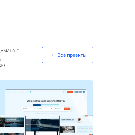
думана с
Все проекты
,
SEO