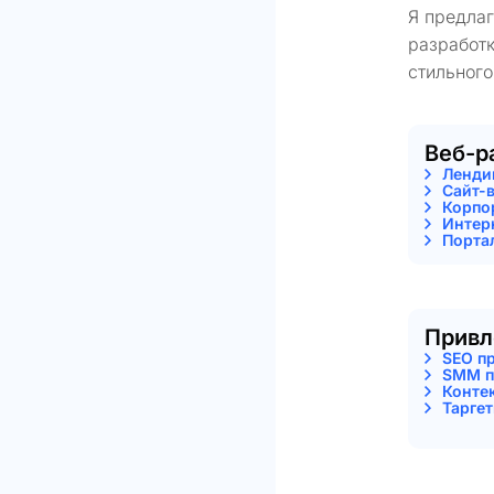
Я предла
разработк
стильного
Веб-р
Ленди
Сайт-
Корпо
Интер
Порта
Привл
SEO п
SMM п
Конте
Тарге