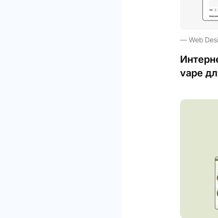
Web Des
Интерн
vape дл