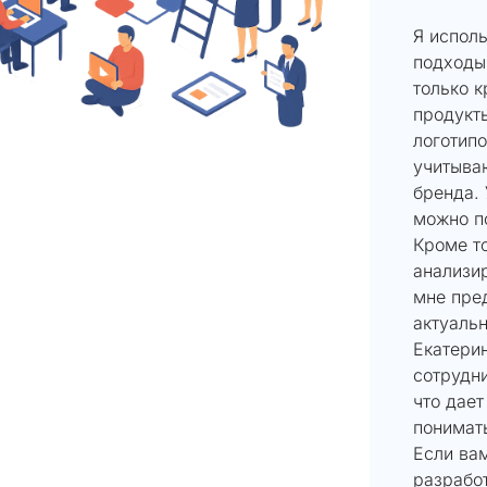
Я испол
подходы,
только к
продукт
логотип
учитыва
бренда.
можно п
Кроме то
анализир
мне пре
актуаль
Екатери
сотрудн
что дае
понимат
Если вам
разработ