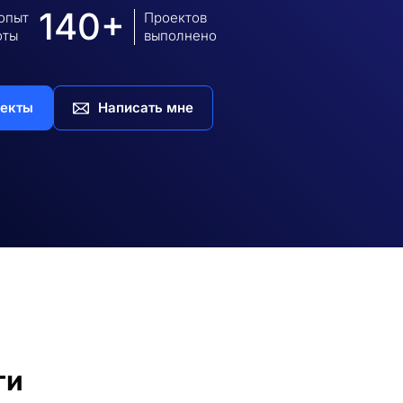
140+
 опыт
Проектов
оты
выполнено
екты
Написать мне
ги