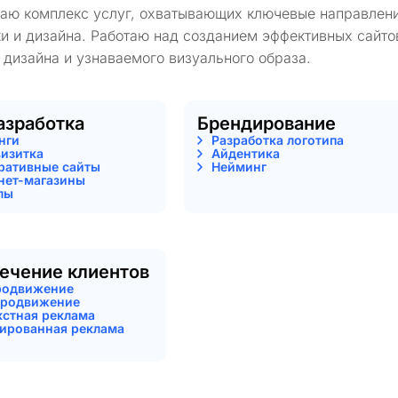
гаю комплекс услуг, охватывающих ключевые направлени
и и дизайна. Работаю над созданием эффективных сайто
 дизайна и узнаваемого визуального образа.
азработка
Брендирование
нги
Разработка логотипа
визитка
Айдентика
ративные сайты
Нейминг
нет-магазины
лы
ечение клиентов
родвижение
родвижение
кстная реклама
тированная реклама