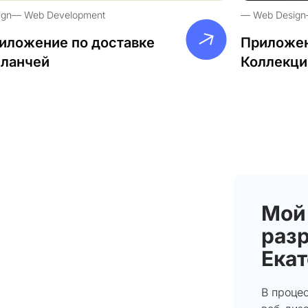
ign
Web Development
Web Design
иложение по доставке
Приложен
-ланчей
Коллекци
Мой
разр
Ека
В проце