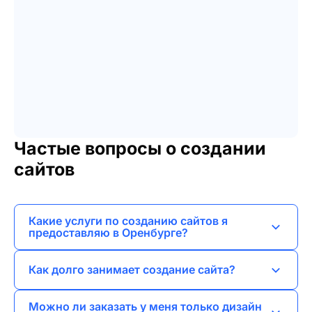
Частые вопросы о создании
сайтов
Какие услуги по созданию сайтов я
предоставляю в Оренбурге?
Я занимаюсь разработкой лендингов, сайтов-
Как долго занимает создание сайта?
визиток, корпоративных сайтов, интернет-
магазинов и порталов.
Сроки зависят от сложности проекта, но
Можно ли заказать у меня только дизайн