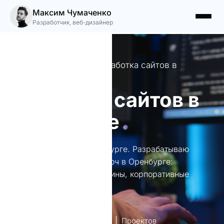
Максим Чумаченко
Разработчик, веб-дизайнер
Профессиональная разработка сайтов в
Оренбурге
Создание сайтов в
Оренбурге
Создание сайтов в Оренбурге. Разрабатываю
уникальные сайты под ключ в Оренбурге:
лендинги, интернет-магазины, корпоративные
порталы и многое другое.
лет опыт
Проектов