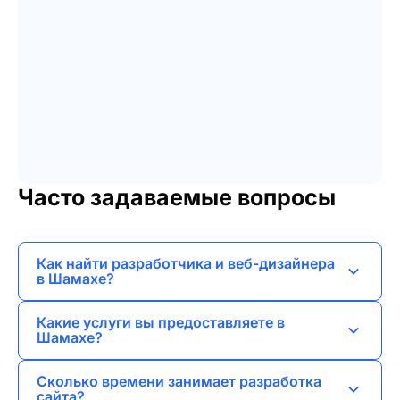
Часто задаваемые вопросы
Как найти разработчика и веб-дизайнера
в Шамахе?
Я предлагаю свои услуги как разработчик и
Какие услуги вы предоставляете в
веб-дизайнер, готовый создать уникальные
Шамахе?
сайты и приложения, соответствующие
Я занимаюсь веб-разработкой, созданием
требованиям вашего бизнеса.
Сколько времени занимает разработка
лендингов, корпоративных сайтов, интернет-
сайта?