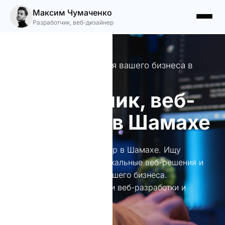
Максим Чумаченко
Разработчик, веб-дизайнер
Креативные решения для вашего бизнеса в
Шамахе
Разработчик, веб-
дизайнер в Шамахе
Разработчик, веб-дизайнер в Шамахе. Ищу
возможности создать уникальные веб-решения и
привлечь клиентов для вашего бизнеса.
Профессиональные услуги веб-разработки и
дизайна.