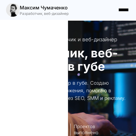
Максим Чумаченко
Разработчик, веб-дизайнер
Ваш надежный разработчик и веб-дизайнер
Разработчик, веб-
дизайнер в губе
Разработчик, веб-дизайнер в губе. Создаю
уникальные сайты и приложения, помогаю в
продвижении бизнеса через SEO, SMM и рекламу.
Ваш успех — моя цель.
8
140+
лет опыт
Проектов
работы
выполнено