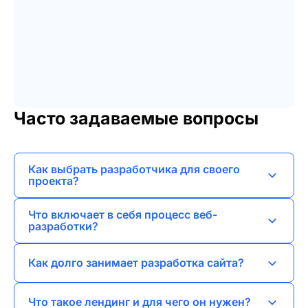
Часто задаваемые вопросы
Как выбрать разработчика для своего
проекта?
Важно оценить портфолио, отзывы клиентов и
Что включает в себя процесс веб-
опыт работы в вашей сфере.
разработки?
Процесс включает анализ требований,
Как долго занимает разработка сайта?
проектирование, разработку, тестирование и
запуск сайта.
Сроки зависят от сложности проекта, но в
Что такое лендинг и для чего он нужен?
среднем это занимает от нескольких недель