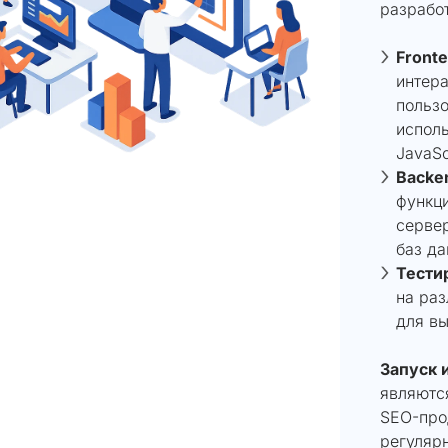
разработ
Front
интера
пользо
испол
JavaSc
Backe
функц
серве
баз да
Тести
на раз
для вы
Запуск 
являютс
SEO-про
регулярн