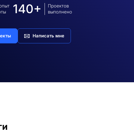
140+
 опыт
Проектов
оты
выполнено
екты
Написать мне
ги