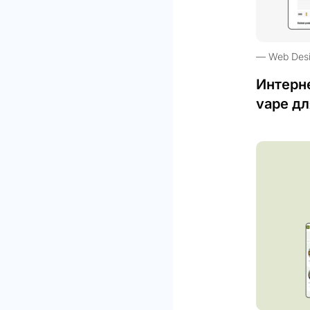
Web Des
Интерн
vape дл