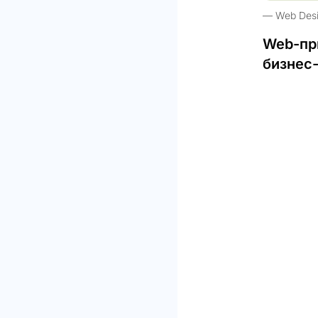
Web Des
Web-пр
бизнес