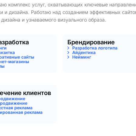
гаю комплекс услуг, охватывающих ключевые направлени
и и дизайна. Работаю над созданием эффективных сайто
 дизайна и узнаваемого визуального образа.
азработка
Брендирование
нги
Разработка логотипа
визитка
Айдентика
ративные сайты
Нейминг
нет-магазины
лы
ечение клиентов
родвижение
родвижение
кстная реклама
тированная реклама