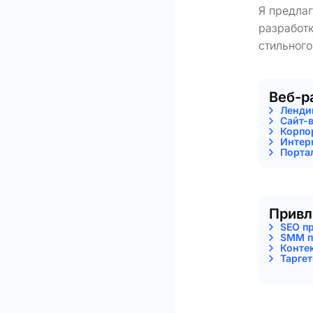
Я предла
разработк
стильного
Веб-р
Ленди
Сайт-
Корпо
Интер
Порта
Привл
SEO п
SMM п
Конте
Тарге