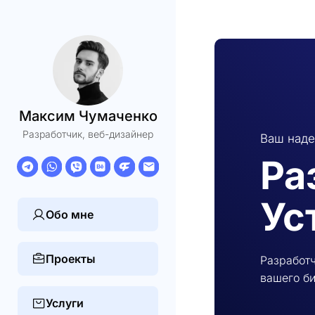
Максим Чумаченко
Разработчик, веб-дизайнер
Ваш наде
Ра
Ус
Обо мне
Проекты
Разработч
вашего би
Услуги