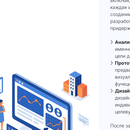
включаю
каждая 
создании
разработ
придерж
Анали
именно
цели д
Прото
предв
визуал
функци
Дизай
дизайн
индиви
целев
После з