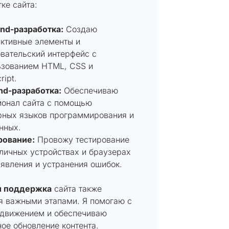
ке сайта:
end-разработка:
Создаю
ктивные элементы и
вательский интерфейс с
ьзованием HTML, CSS и
ript.
nd-разработка:
Обеспечиваю
ионал сайта с помощью
рных языков программирования и
нных.
рование:
Провожу тестирование
личных устройствах и браузерах
явления и устранения ошибок.
и поддержка
сайта также
я важными этапами. Я помогаю с
движением и обеспечиваю
ое обновление контента.