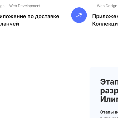
ign
Web Development
Web Design
иложение по доставке
Приложен
-ланчей
Коллекци
Этап
разр
Или
Этапы в