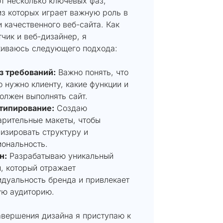
т несколько ключевых фаз,
из которых играет важную роль в
 качественного веб-сайта. Как
чик и веб-дизайнер, я
иваюсь следующего подхода:
з требований:
Важно понять, что
 нужно клиенту, какие функции и
олжен выполнять сайт.
типирование:
Создаю
арительные макеты, чтобы
изировать структуру и
ональность.
н:
Разрабатываю уникальный
, который отражает
дуальность бренда и привлекает
ую аудиторию.
авершения дизайна я приступаю к