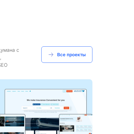
думана с
Все проекты
,
SEO