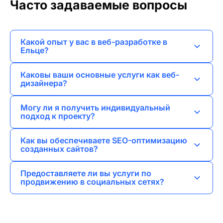
Часто задаваемые вопросы
Какой опыт у вас в веб-разработке в
Ельце?
Я имею многолетний опыт работы в веб-
Каковы ваши основные услуги как веб-
разработке, успешно реализовав различные
дизайнера?
проекты для клиентов в Ельце и за его
Я предлагаю полный спектр услуг, включая
пределами.
Могу ли я получить индивидуальный
разработку лендингов, корпоративных сайтов,
подход к проекту?
интернет-магазинов и брендирование.
Да, я всегда стремлюсь к индивидуальному
Как вы обеспечиваете SEO-оптимизацию
подходу, учитывая потребности и пожелания
созданных сайтов?
каждого клиента.
Я внедряю лучшие практики SEO на всех
Предоставляете ли вы услуги по
этапах разработки, чтобы сайты были
продвижению в социальных сетях?
видимыми в поисковых системах.
Да, я занимаюсь SMM-продвижением,
помогая повысить узнаваемость бренда и