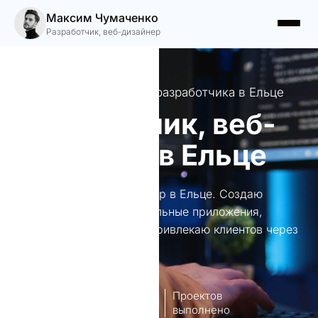
Максим Чумаченко
Разработчик, веб-дизайнер
Ваш идеальный сайт от разработчика в Ельце
Разработчик, веб-
дизайнер в Ельце
Разработчик, веб-дизайнер в Ельце. Создаю
уникальные сайты и мобильные приложения,
автоматизирую бизнес. Привлекаю клиентов через
SEO и SMM продвижение.
8
140+
лет опыт
Проектов
работы
выполнено