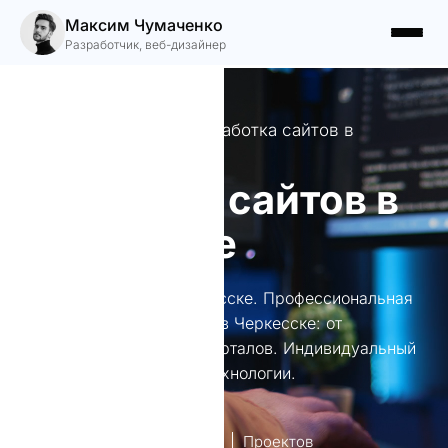
Максим Чумаченко
Разработчик, веб-дизайнер
Профессиональная разработка сайтов в
Черкесске
Создание сайтов в
Черкесске
Создание сайтов в Черкесске. Профессиональная
разработка веб-решений в Черкесске: от
лендингов до сложных порталов. Индивидуальный
подход и современные технологии.
лет опыт
Проектов