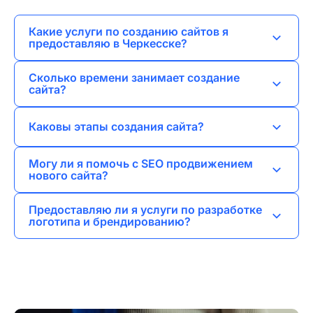
Какие услуги по созданию сайтов я
предоставляю в Черкесске?
Я занимаюсь разработкой лендингов, сайтов-
Сколько времени занимает создание
визиток, корпоративных сайтов, интернет-
сайта?
магазинов и порталов.
Время разработки зависит от сложности
Каковы этапы создания сайта?
проекта, но обычно я завершаю работу в
течение нескольких недель.
Процесс включает анализ требований, дизайн,
Могу ли я помочь с SEO продвижением
верстку, программирование, тестирование и
нового сайта?
окончательный запуск.
Да, я занимаюсь SEO продвижением и помогу
Предоставляю ли я услуги по разработке
вашему сайту занять высокие позиции в
логотипа и брендированию?
поисковых системах.
Да, я занимаюсь разработкой логотипов и
созданием уникальной айдентики для
бизнеса.