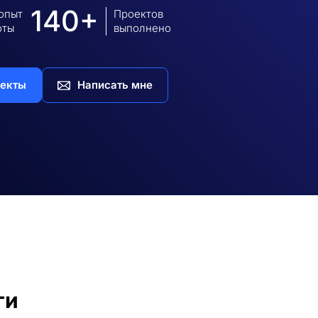
140+
 опыт
Проектов
оты
выполнено
екты
Написать мне
ги