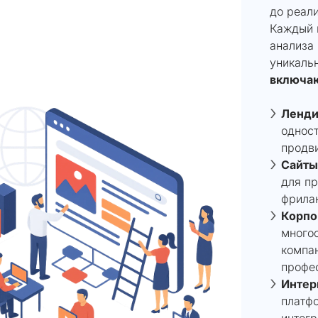
до реали
Каждый 
анализа 
уникаль
включа
Ленди
одност
продви
Сайты
для пр
фрила
Корпо
много
компа
профе
Интер
платф
интегр