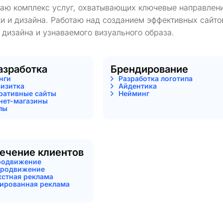
гаю комплекс услуг, охватывающих ключевые направлени
и и дизайна. Работаю над созданием эффективных сайто
 дизайна и узнаваемого визуального образа.
азработка
Брендирование
нги
Разработка логотипа
визитка
Айдентика
ративные сайты
Нейминг
нет-магазины
лы
ечение клиентов
родвижение
родвижение
кстная реклама
тированная реклама