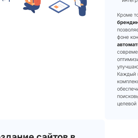
Кроме то
брендин
позволя
фоне ко
автомат
совреме
оптимиз
улучшаю
Каждый 
комплек
обеспечи
поисков
целевой 
здание сайтов в