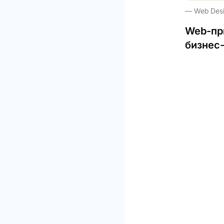
Web Des
Web-пр
бизнес