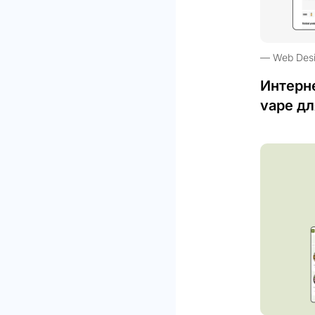
Web Des
Интерн
vape дл