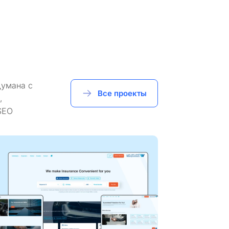
думана с
Все проекты
,
SEO