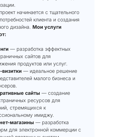
зации.
проект начинается с тщательного
потребностей клиента и создания
ного дизайна.
Мои услуги
ют:
нги
— разработка эффектных
раничных сайтов для
жения продуктов или услуг.
-визитки
— идеальное решение
едставителей малого бизнеса и
нсеров.
ративные сайты
— создание
страничных ресурсов для
ний, стремящихся к
ссиональному имиджу.
нет-магазины
— разработка
орм для электронной коммерции с
ацией платежных систем.