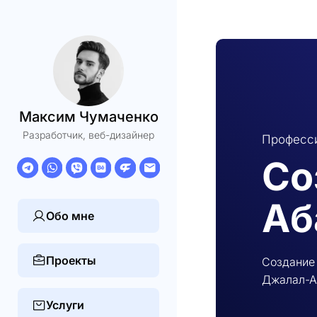
Максим Чумаченко
Разработчик, веб-дизайнер
Професси
Со
Аб
Обо мне
Проекты
Создание 
Джалал-Аб
Услуги