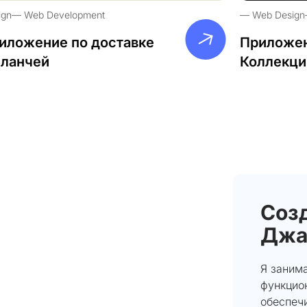
ign
Web Development
Web Design
иложение по доставке
Приложен
-ланчей
Коллекци
Созд
Джа
Я заним
функцио
обеспечи