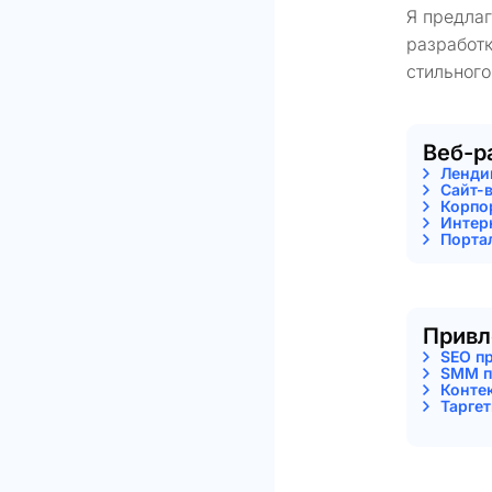
Я предла
разработк
стильного
Веб-р
Ленди
Сайт-
Корпо
Интер
Порта
Привл
SEO п
SMM п
Конте
Тарге