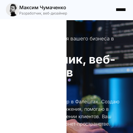
Максим Чумаченко
Разработчик, веб-дизайнер
Креативные решения для вашего бизнеса в
Фалештах
Разработчик, веб-
дизайнер в
Фалештах
Разработчик, веб-дизайнер в Фалештах. Создаю
уникальные сайты и приложения, помогаю в
брендировании и привлечении клиентов. Ваш
надежный партнер в интернет-пространстве.