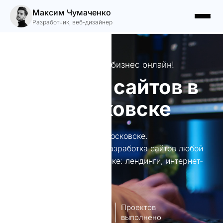
Максим Чумаченко
Разработчик, веб-дизайнер
Разработка сайтов: ваш бизнес онлайн!
Создание сайтов в
Новомосковске
Создание сайтов в Новомосковске.
Профессиональная веб-разработка сайтов любой
сложности в Новомосковске: лендинги, интернет-
магазины и порталы.
8
140+
лет опыт
Проектов
работы
выполнено