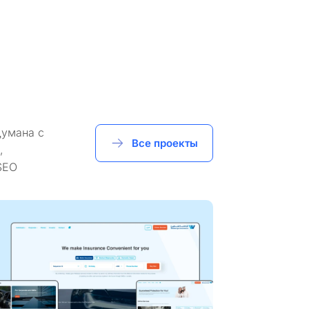
думана с
Все проекты
,
SEO