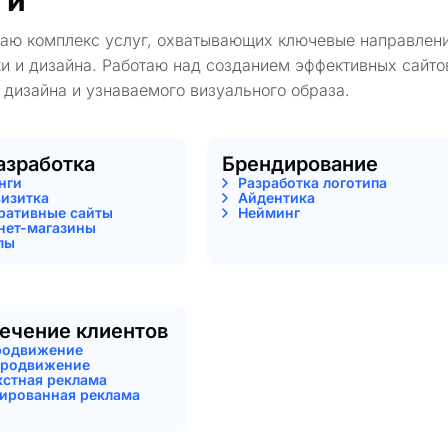
ги
гаю комплекс услуг, охватывающих ключевые направлени
и и дизайна. Работаю над созданием эффективных сайто
 дизайна и узнаваемого визуального образа.
азработка
Брендирование
нги
Разработка логотипа
визитка
Айдентика
ративные сайты
Нейминг
нет-магазины
лы
ечение клиентов
родвижение
родвижение
кстная реклама
тированная реклама