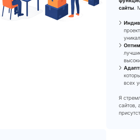
функцио
сайты
. 
Индив
проект
уникал
Оптим
лучшие
высоки
Адапт
которы
всех у
Я стрем
сайтов, 
присутст