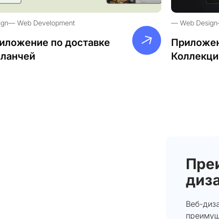
ign
Web Development
Web Design
иложение по доставке
Приложен
-ланчей
Коллекци
Пре
диза
Веб-диз
преимущ