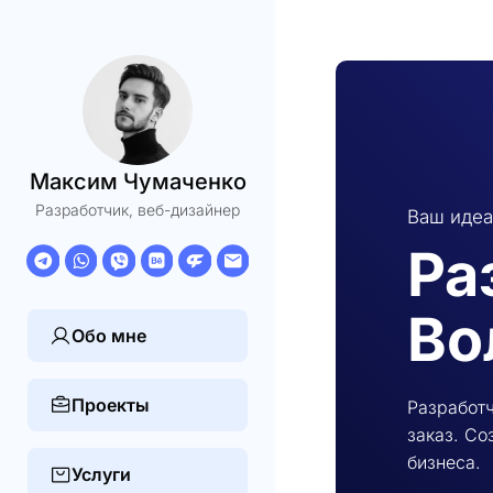
Максим Чумаченко
Разработчик, веб-дизайнер
Ваш идеа
Ра
Во
Обо мне
Проекты
Разработч
заказ. Со
бизнеса.
Услуги