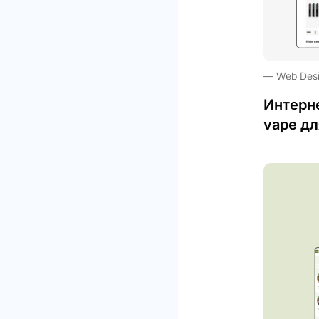
Web Des
Интерн
vape дл