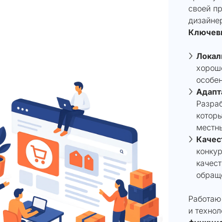
своей пр
дизайне
Ключевы
Локал
хорошо
особен
Адапт
Разра
котор
местны
Качес
конкур
качест
обраще
Работаю
и технол