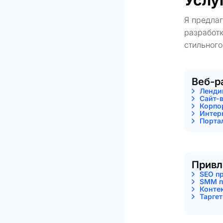
Услу
Я предла
разработк
стильного
Веб-р
Ленди
Сайт-
Корпо
Интер
Порта
Привл
SEO п
SMM п
Конте
Тарге