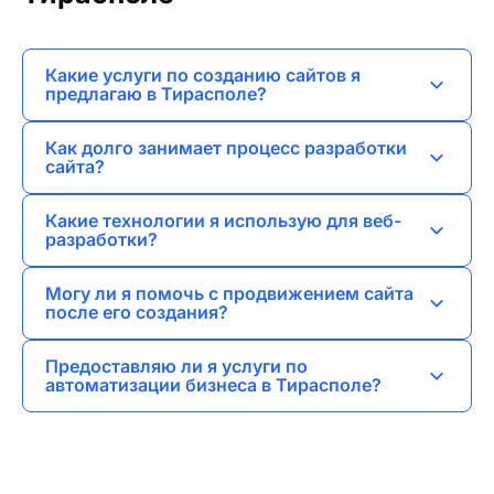
Какие услуги по созданию сайтов я
предлагаю в Тирасполе?
Я предоставляю услуги по созданию
Как долго занимает процесс разработки
лендингов, сайтов-визиток, корпоративных
сайта?
сайтов, интернет-магазинов и порталов.
Сроки зависят от сложности проекта, но
Какие технологии я использую для веб-
обычно создание сайта занимает от
разработки?
нескольких недель до нескольких месяцев.
Я использую современные технологии и
Могу ли я помочь с продвижением сайта
инструменты, включая HTML, CSS, JavaScript,
после его создания?
а также различные фреймворки и CMS.
Да, я предоставляю услуги SEO и SMM
Предоставляю ли я услуги по
продвижения, а также контекстной и
автоматизации бизнеса в Тирасполе?
таргетированной рекламы.
Да, я занимаюсь разработкой и внедрением
CRM систем и веб-приложений для
автоматизации бизнес-процессов.