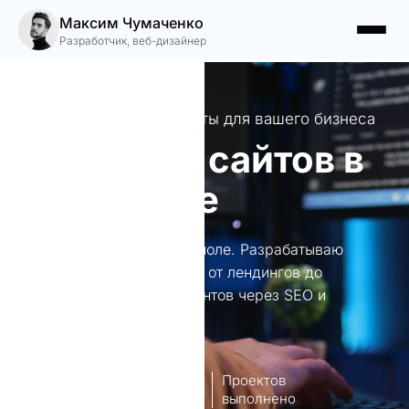
Максим Чумаченко
Разработчик, веб-дизайнер
Создаю уникальные сайты для вашего бизнеса
Создание сайтов в
Тирасполе
Создание сайтов в Тирасполе. Разрабатываю
уникальные веб-решения: от лендингов до
порталов, привлекая клиентов через SEO и
контекстную рекламу.
8
140+
лет опыт
Проектов
работы
выполнено