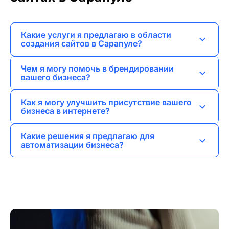
Какие услуги я предлагаю в области
создания сайтов в Сарапуле?
Я занимаюсь разработкой лендингов, сайтов-
Чем я могу помочь в брендировании
визиток, корпоративных сайтов, интернет-
вашего бизнеса?
магазинов и порталов.
Я предоставляю услуги по разработке
Как я могу улучшить присутствие вашего
логотипа, айдентики и нейминга для создания
бизнеса в интернете?
уникального образа компании.
Я предлагаю SEO продвижение, SMM
Какие решения я предлагаю для
продвижение, контекстную и таргетированную
автоматизации бизнеса?
рекламу для привлечения клиентов.
Я занимаюсь разработкой веб-приложений,
внедрением CRM систем и мобильных
приложений для повышения эффективности
бизнеса.