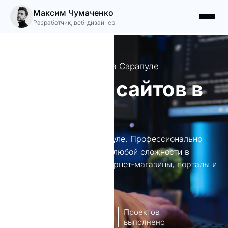
Максим Чумаченко
Разработчик, веб-дизайнер
Веб-сайты для бизнеса в Сарапуле
Создание сайтов в
Сарапуле
Создание сайтов в Сарапуле. Профессионально
разрабатываю веб-сайты любой сложности в
Сарапуле. Лендинги, интернет-магазины, порталы и
многое другое.
8
140+
лет опыт
Проектов
работы
выполнено