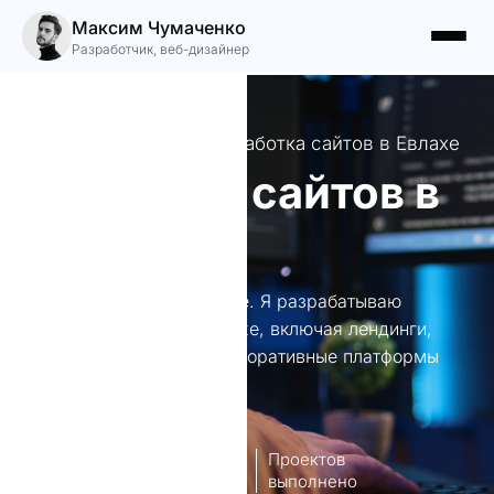
Максим Чумаченко
Разработчик, веб-дизайнер
Профессиональная разработка сайтов в Евлахе
Создание сайтов в
Евлахе
Создание сайтов в Евлахе. Я разрабатываю
уникальные сайты в Евлахе, включая лендинги,
интернет-магазины и корпоративные платформы
для вашего бизнеса.
8
140+
лет опыт
Проектов
работы
выполнено