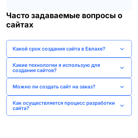
Часто задаваемые вопросы о
сайтах
Какой срок создания сайта в Евлахе?
Обычно срок зависит от сложности проекта,
Какие технологии я использую для
но в среднем это занимает от 2 до 6 недель.
создания сайтов?
Я применяю современные технологии, такие
Можно ли создать сайт на заказ?
как HTML, CSS, JavaScript, а также
популярные CMS, такие как WordPress и
Да, я предлагаю индивидуальный подход и
Как осуществляется процесс разработки
Joomla.
создаю сайты под конкретные требования
сайта?
клиентов.
Процесс включает анализ требований,
создание дизайна, разработку функционала и
тестирование перед запуском.