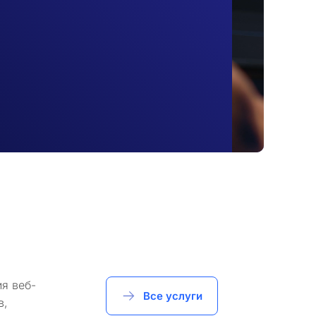
я веб-
Все услуги
в,