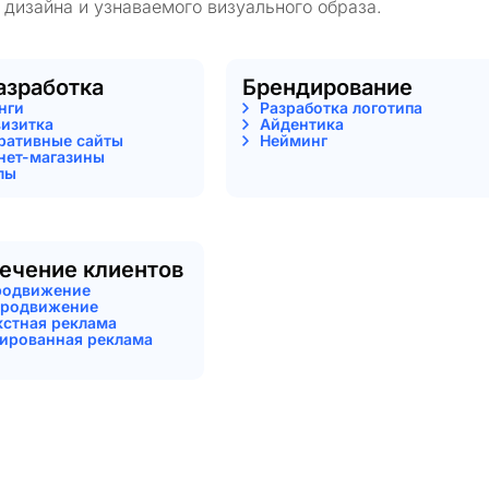
 дизайна и узнаваемого визуального образа.
азработка
Брендирование
нги
Разработка логотипа
визитка
Айдентика
ративные сайты
Нейминг
нет-магазины
лы
ечение клиентов
родвижение
родвижение
кстная реклама
тированная реклама