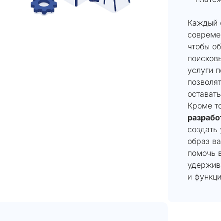
Каждый 
совреме
чтобы о
поисков
услуги 
позволя
оставать
Кроме т
разрабо
создать
образ в
помочь 
удержив
и функц