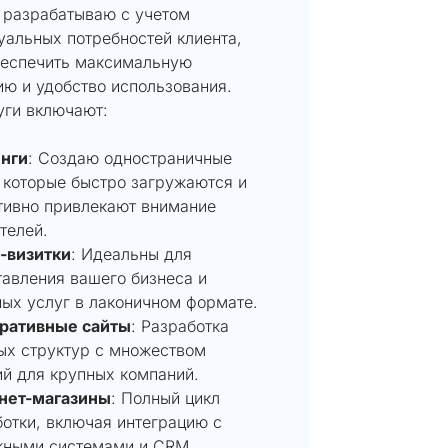
я разрабатываю с учетом
уальных потребностей клиента,
беспечить максимальную
ию и удобство использования.
уги включают:
нги
: Создаю одностраничные
 которые быстро загружаются и
тивно привлекают внимание
телей.
-визитки
: Идеальны для
авления вашего бизнеса и
ых услуг в лаконичном формате.
ративные сайты
: Разработка
ых структур с множеством
й для крупных компаний.
нет-магазины
: Полный цикл
отки, включая интеграцию с
жными системами и CRM.