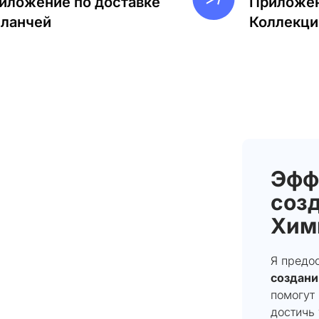
иложение по доставке
Приложен
-ланчей
Коллекци
Эфф
созд
Хим
Я предо
создани
помогут
достичь