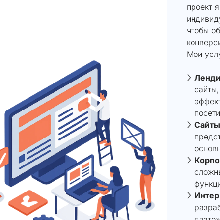
проект 
индивид
чтобы о
конверс
Мои усл
Ленди
сайты,
эффек
посети
Сайты
предст
основн
Корпо
сложн
функци
Интер
разраб
плате