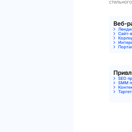
стильного
Веб-р
Ленди
Сайт-
Корпо
Интер
Порта
Привл
SEO п
SMM п
Конте
Тарге