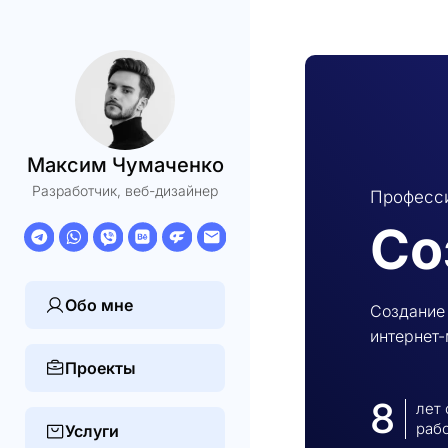
Максим Чумаченко
Разработчик, веб-дизайнер
Професси
Со
Обо мне
Создание 
интернет-
Проекты
8
лет
раб
Услуги