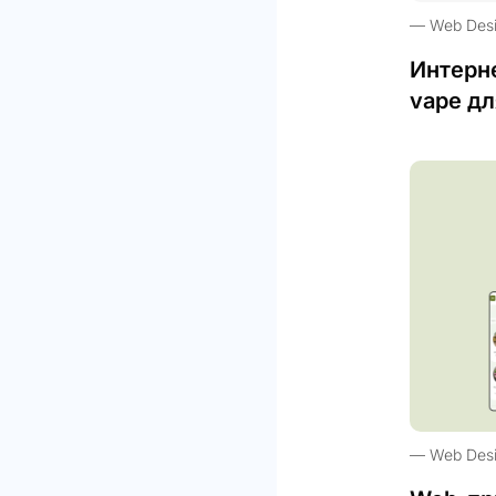
Web Des
Интерн
vape дл
Web Des