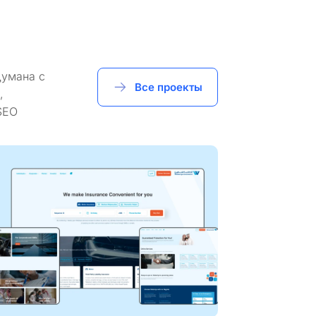
думана с
Все проекты
,
SEO