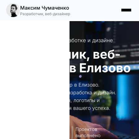
Максим Чумаченко
Разработчик, веб-дизайнер
Ваш эксперт в веб-разработке и дизайне
Разработчик, веб-
дизайнер в Елизово
Разработчик, веб-дизайнер в Елизово.
Профессиональная веб-разработка и дизайн.
Создаю уникальные сайты, логотипы и
автоматизирую бизнес для вашего успеха.
8
140+
лет опыт
Проектов
работы
выполнено