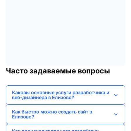
Часто задаваемые вопросы
Каковы основные услуги разработчика и
веб-дизайнера в Елизово?
Я предоставляю услуги по веб-разработке,
Как быстро можно создать сайт в
созданию лендингов, сайтов-визиток,
Елизово?
корпоративных сайтов, интернет-магазинов и
Сроки зависят от сложности проекта, но я
порталов.
Как происходит процесс разработки