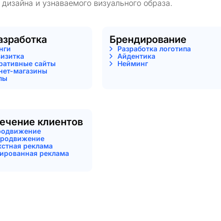
 дизайна и узнаваемого визуального образа.
азработка
Брендирование
нги
Разработка логотипа
визитка
Айдентика
ративные сайты
Нейминг
нет-магазины
лы
ечение клиентов
родвижение
родвижение
кстная реклама
тированная реклама