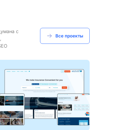
думана с
Все проекты
,
SEO