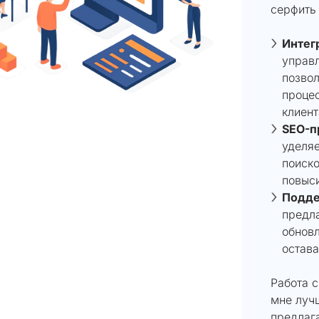
серфить 
Интег
управл
позвол
проце
клиент
SEO-п
уделяе
поиско
повыси
Подде
предла
обновл
остава
Работа 
мне луч
предлаг