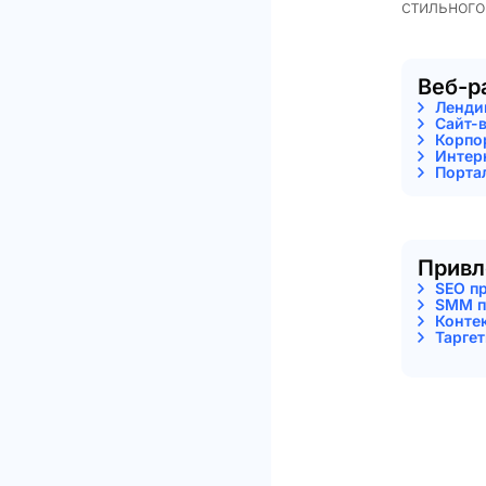
стильного
Веб-р
Ленди
Сайт-
Корпо
Интер
Порта
Привл
SEO п
SMM п
Конте
Тарге