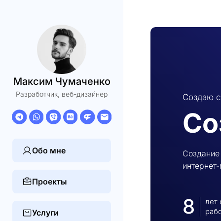
Максим Чумаченко
Разработчик, веб-дизайнер
Создаю с
Со
Обо мне
Создание 
интернет
Проекты
8
лет
раб
Услуги