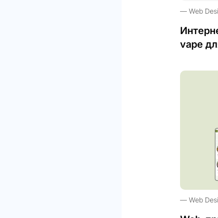
Web Des
Интерн
vape дл
Web Des