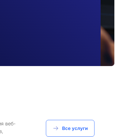
я веб-
Все услуги
в,