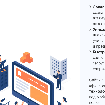
Локал
создан
помогу
окрест
Уника
индив
учитыв
и пред
Быстра
сайты
загруз
удержа
Сайты в
эффекти
техноло
под моби
пользов