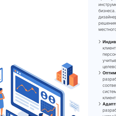
инструм
бизнеса.
дизайне
решения
местного
Индив
клиент
персо
учитыв
целево
Оптим
разра
соотв
систем
клиент
Адапт
разра