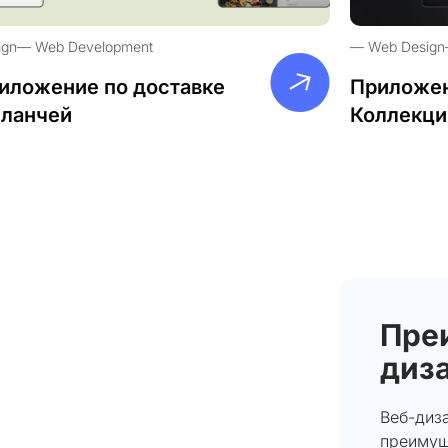
ign
Web Development
Web Design
иложение по доставке
Приложен
-ланчей
Коллекци
Пре
диза
Веб-диз
преимущ