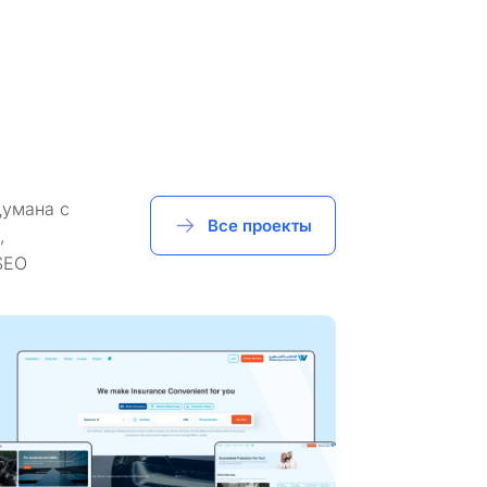
думана с
Все проекты
,
SEO