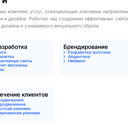
ги
гаю комплекс услуг, охватывающих ключевые направлени
и и дизайна. Работаю над созданием эффективных сайто
 дизайна и узнаваемого визуального образа.
азработка
Брендирование
нги
Разработка логотипа
визитка
Айдентика
ративные сайты
Нейминг
нет-магазины
лы
ечение клиентов
родвижение
родвижение
кстная реклама
тированная реклама