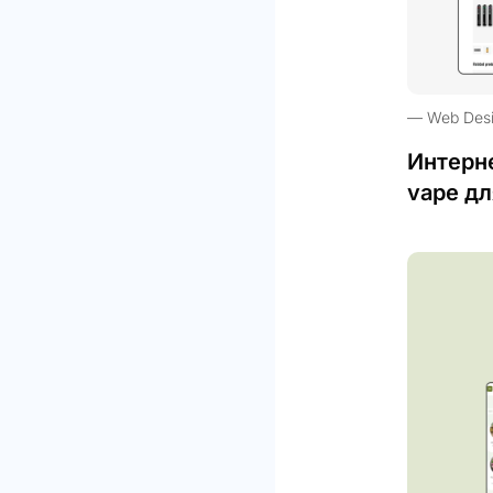
Web Des
Интерн
vape дл