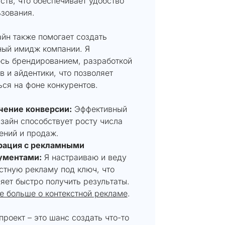
ств, что обеспечивает удобство
зования.
йн также помогает создать
ный имидж компании. Я
сь брендированием, разработкой
в и айдентики, что позволяет
ся на фоне конкурентов.
чение конверсии:
Эффективный
зайн способствует росту числа
ений и продаж.
рация с рекламными
ументами:
Я настраиваю и веду
стную рекламу под ключ, что
яет быстро получить результаты.
е больше о контекстной рекламе
.
роект – это шанс создать что-то