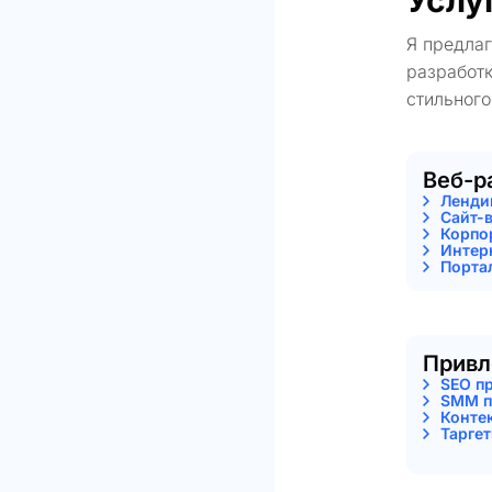
Услу
Я предла
разработк
стильного
Веб-р
Ленди
Сайт-
Корпо
Интер
Порта
Привл
SEO п
SMM п
Конте
Тарге