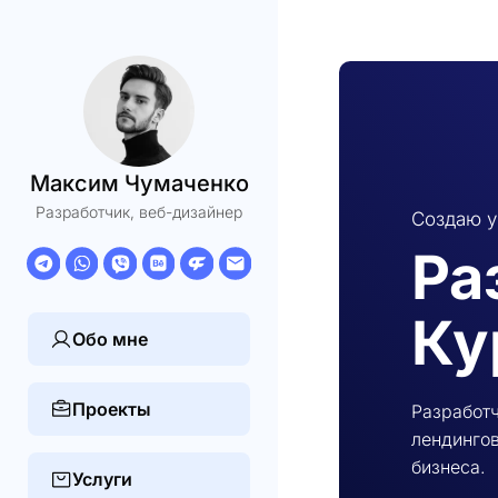
Максим Чумаченко
Разработчик, веб-дизайнер
Создаю у
Ра
Ку
Обо мне
Проекты
Разработч
лендингов
бизнеса.
Услуги