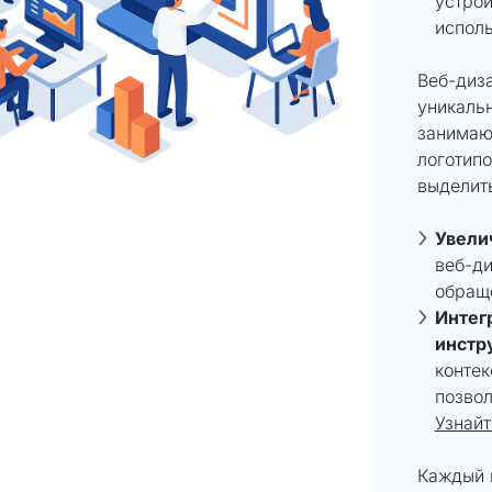
устрой
исполь
Веб-диза
уникаль
занимаю
логотипо
выделить
Увели
веб-ди
обращ
Интег
инстр
контек
позвол
Узнайт
Каждый п