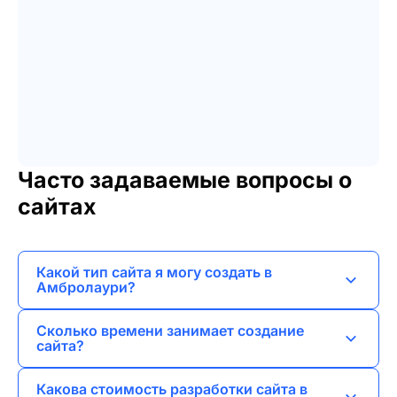
Часто задаваемые вопросы о
сайтах
Какой тип сайта я могу создать в
Амбролаури?
Я могу создать различные типы сайтов,
Сколько времени занимает создание
включая лендинги, сайты-визитки,
сайта?
корпоративные сайты и интернет-магазины.
Сроки зависят от сложности проекта, но в
Какова стоимость разработки сайта в