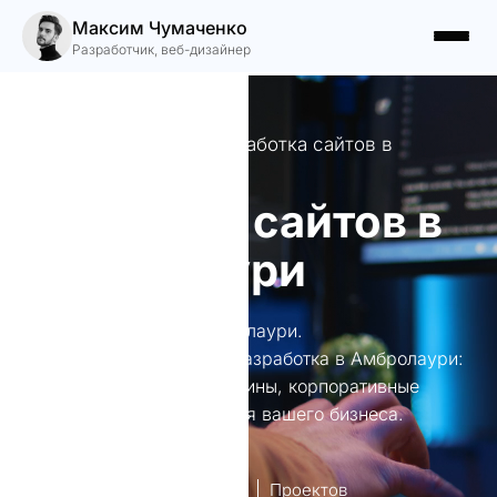
Максим Чумаченко
Разработчик, веб-дизайнер
Профессиональная разработка сайтов в
Амбролаури
Создание сайтов в
Амбролаури
Создание сайтов в Амбролаури.
Профессиональная веб-разработка в Амбролаури:
лендинги, интернет-магазины, корпоративные
сайты и многое другое для вашего бизнеса.
лет опыт
Проектов