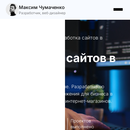
Максим Чумаченко
Разработчик, веб-дизайнер
Профессиональная разработка сайтов в
Оргееве.
Создание сайтов в
Оргееве
Создание сайтов в Оргееве. Разрабатываю
уникальные сайты и приложения для бизнеса в
Оргееве: от лендингов до интернет-магазинов.
8
140+
лет опыт
Проектов
работы
выполнено