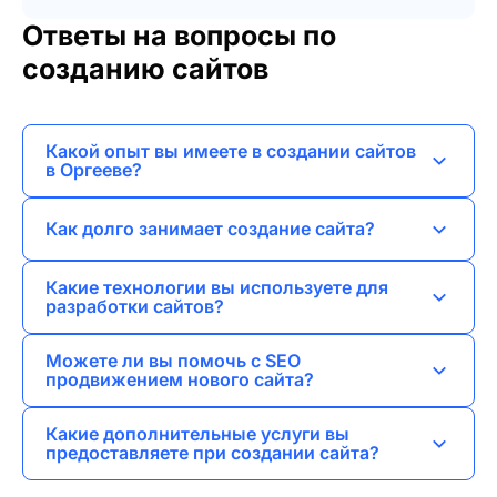
Ответы на вопросы по
созданию сайтов
Какой опыт вы имеете в создании сайтов
в Оргееве?
Я занимаюсь веб-разработкой более 10 лет и
Как долго занимает создание сайта?
работал над проектами различной сложности,
включая лендинги, корпоративные сайты и
Сроки зависят от сложности проекта. Лендинг
Какие технологии вы используете для
интернет-магазины.
можно создать за 1–2 недели, тогда как
разработки сайтов?
разработка интернет-магазина может занять
Я использую современные технологии, такие
несколько месяцев.
Можете ли вы помочь с SEO
как HTML5, CSS3, JavaScript, а также
продвижением нового сайта?
популярные фреймворки и системы
Да, я предлагаю услуги SEO продвижения,
управления контентом.
Какие дополнительные услуги вы
чтобы ваш сайт стал более заметным в
предоставляете при создании сайта?
поисковых системах и привлекал больше
Помимо разработки, я предлагаю