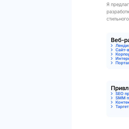
Я предла
разработк
стильного
Веб-р
Ленди
Сайт-
Корпо
Интер
Порта
Привл
SEO п
SMM п
Конте
Тарге