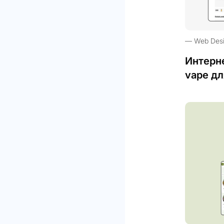
Web Des
Интерн
vape дл