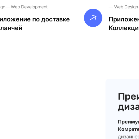
ign
Web Development
Web Design
иложение по доставке
Приложен
-ланчей
Коллекци
Пре
диз
Преимущ
Комрате
дизайне