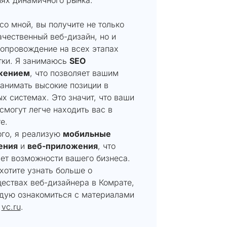
со мной, вы получите не только
чественный веб-дизайн, но и
сопровождение на всех этапах
тки. Я занимаюсь
SEO
жением
, что позволяет вашим
анимать высокие позиции в
х системах. Это значит, что ваши
смогут легче находить вас в
е.
ого, я реализую
мобильные
ения
и
веб-приложения
, что
ет возможности вашего бизнеса.
хотите узнать больше о
ествах веб-дизайнера в Комрате,
дую ознакомиться с материалами
е
vc.ru
.