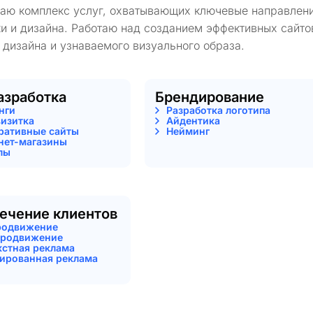
гаю комплекс услуг, охватывающих ключевые направлени
и и дизайна. Работаю над созданием эффективных сайто
 дизайна и узнаваемого визуального образа.
азработка
Брендирование
нги
Разработка логотипа
визитка
Айдентика
ративные сайты
Нейминг
нет-магазины
лы
ечение клиентов
родвижение
родвижение
кстная реклама
тированная реклама