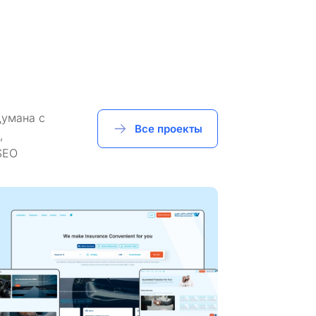
думана с
Все проекты
,
SEO