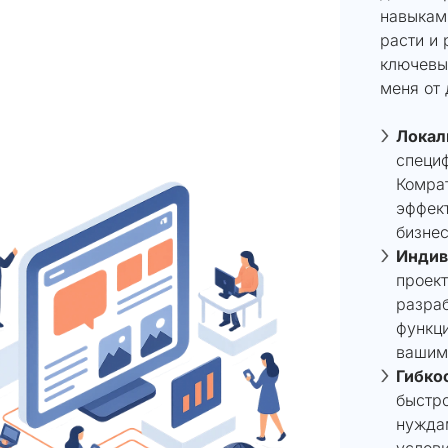
навыкам
расти и 
ключевы
меня от 
Локал
специф
Комрат
эффек
бизнес
Индив
проект
разра
функци
вашим
Гибкос
быстро
нуждам
услови