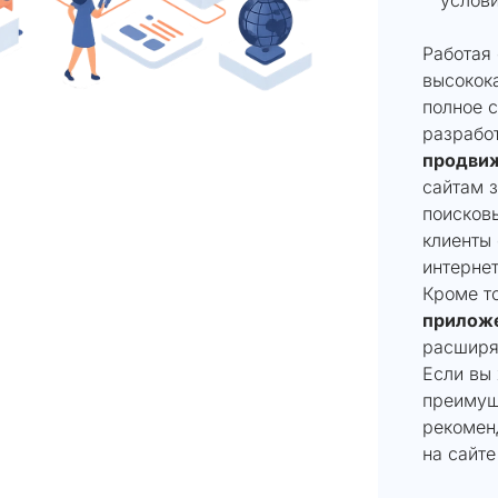
Работая 
высокока
полное 
разрабо
продви
сайтам з
поисковы
клиенты 
интернет
Кроме т
прилож
расширя
Если вы 
преимущ
рекомен
на сайт