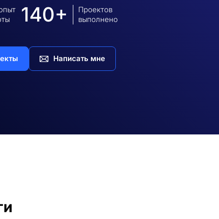
140+
 опыт
Проектов
оты
выполнено
екты
Написать мне
ги