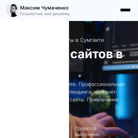
Максим Чумаченко
Разработчик, веб-дизайнер
Создаю уникальные сайты в Сумгаите
Создание сайтов в
Сумгаите
Создание сайтов в Сумгаите. Профессиональная
веб-разработка и дизайн: лендинги, интернет-
магазины, корпоративные сайты. Привлечение
клиентов и SEO.
8
140+
лет опыт
Проектов
работы
выполнено