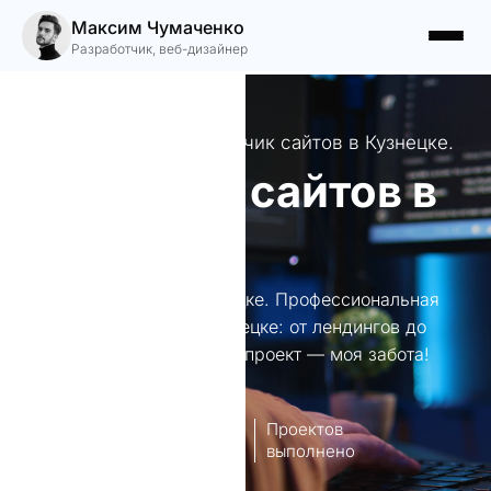
Максим Чумаченко
Разработчик, веб-дизайнер
Ваш надежный разработчик сайтов в Кузнецке.
Создание сайтов в
Кузнецке
Создание сайтов в Кузнецке. Профессиональная
разработка сайтов в Кузнецке: от лендингов до
интернет-магазинов. Ваш проект — моя забота!
8
140+
лет опыт
Проектов
работы
выполнено