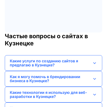
Частые вопросы о сайтах в
Кузнецке
Какие услуги по созданию сайтов я
предлагаю в Кузнецке?
Я разрабатываю лендинги, сайты-визитки,
Как я могу помочь в брендировании
корпоративные сайты, интернет-магазины и
бизнеса в Кузнецке?
порталы.
Я занимаюсь разработкой логотипов,
Какие технологии я использую для веб-
айдентикой и неймингом для создания
разработки в Кузнецке?
уникального образа вашего бренда.
Я применяю современные технологии и