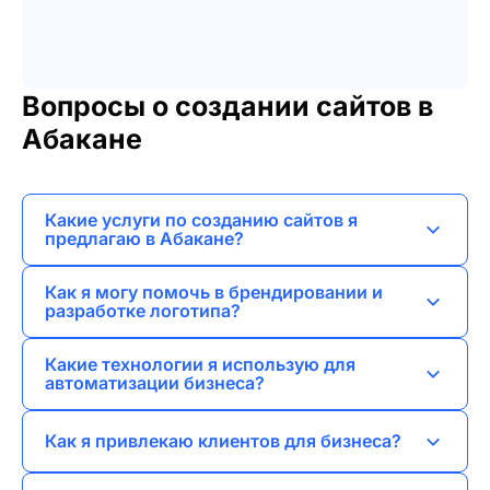
Вопросы о создании сайтов в
Абакане
Какие услуги по созданию сайтов я
предлагаю в Абакане?
Я предлагаю веб-разработку, включая
Как я могу помочь в брендировании и
лендинги, сайты-визитки, корпоративные
разработке логотипа?
сайты, интернет-магазины и порталы.
Я создаю уникальные логотипы и айдентику,
Какие технологии я использую для
которые отражают индивидуальность бренда
автоматизации бизнеса?
и помогают выделиться на рынке.
Я внедряю и настраиваю CRM-системы,
Как я привлекаю клиентов для бизнеса?
разрабатываю веб-приложения и мобильные
приложения для оптимизации бизнес-
Я использую SEO и SMM продвижение,