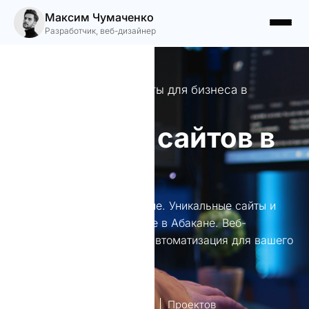
Максим Чумаченко
Разработчик, веб-дизайнер
Профессиональные сайты для бизнеса в
Абакане
Создание сайтов в
Абакане
Создание сайтов в Абакане. Уникальные сайты и
эффективное продвижение в Абакане. Веб-
разработка, SEO, SMM и автоматизация для вашего
бизнеса.
лет опыт
Проектов