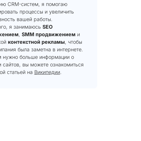
ию CRM-систем, я помогаю
ировать процессы и увеличить
вность вашей работы.
ого, я занимаюсь
SEO
жением
,
SMM продвижением
и
кой
контекстной рекламы
, чтобы
пания была заметна в интернете.
м нужно больше информации о
и сайтов, вы можете ознакомиться
ой статьей на
Википедии
.