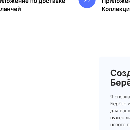
иложение по доставке
Приложен
-ланчей
Коллекци
Созд
Бер
Я специ
Берёзе 
для ваше
нужен л
нового 