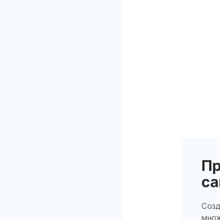
П
са
Созд
множ