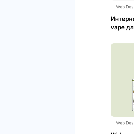
Web Des
Интерн
vape дл
Web Des