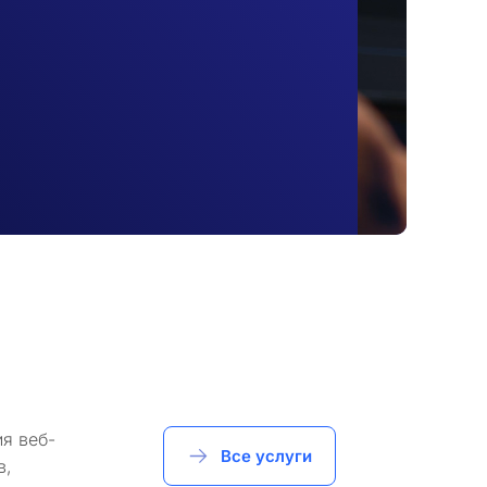
я веб-
Все услуги
в,