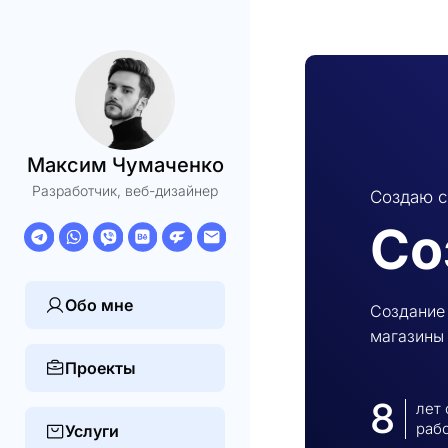
Максим Чумаченко
Разработчик, веб-дизайнер
Создаю с
Со
Обо мне
Создание 
магазины 
Проекты
8
лет
раб
Услуги