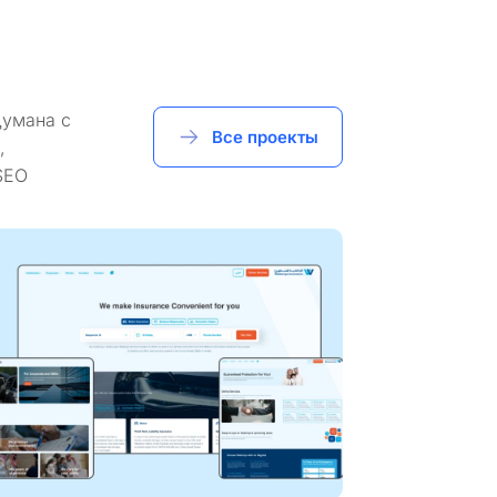
думана с
Все проекты
,
SEO