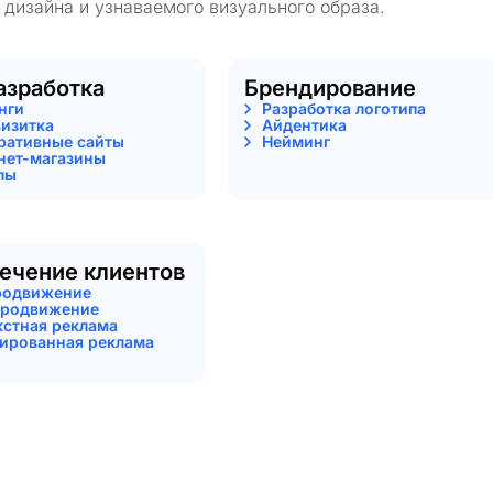
 дизайна и узнаваемого визуального образа.
азработка
Брендирование
нги
Разработка логотипа
визитка
Айдентика
ративные сайты
Нейминг
нет-магазины
лы
ечение клиентов
родвижение
родвижение
кстная реклама
тированная реклама