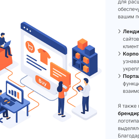
для расш
обеспечу
вашим п
Ленди
сайтов
клиент
Корпо
узнава
укрепл
Порта
функц
взаимо
Я также
бренди
логотипа
выделялс
Благода