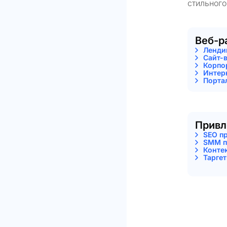
стильного
Веб-р
Ленди
Сайт-
Корпо
Интер
Порта
Привл
SEO п
SMM п
Конте
Тарге