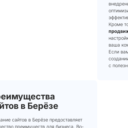
внедрен
оптимиз
эффекти
Кроме т
продви
настрой
ваша ком
Если ва
создани
с полезн
реимущества
йтов в Берёзе
ание сайтов в Берёзе предоставляет
ество преимуществ для бизнеса. Во-