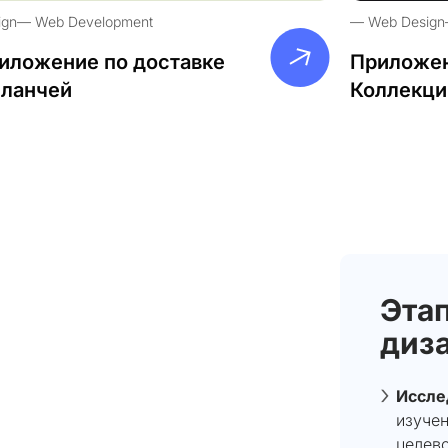
ign
Web Development
Web Design
иложение по доставке
Приложен
-ланчей
Коллекци
Этап
диз
Иссле
изучен
целево