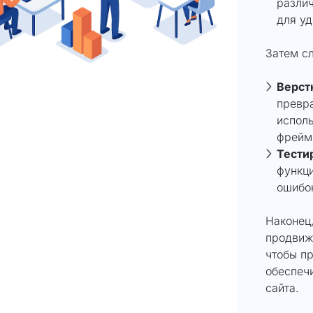
различ
для уд
Затем с
Верст
превр
исполь
фрейм
Тести
функци
ошибок
Наконец
продвиж
чтобы п
обеспеч
сайта.