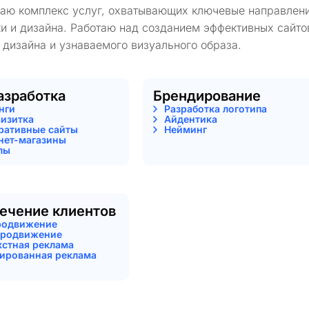
гаю комплекс услуг, охватывающих ключевые направлени
и и дизайна. Работаю над созданием эффективных сайто
 дизайна и узнаваемого визуального образа.
азработка
Брендирование
нги
Разработка логотипа
визитка
Айдентика
ративные сайты
Нейминг
нет-магазины
лы
ечение клиентов
родвижение
родвижение
кстная реклама
тированная реклама