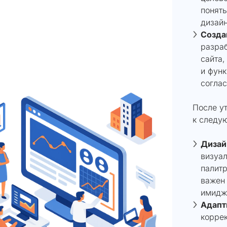
понять
дизайн
Созда
разра
сайта,
и функ
соглас
После у
к следу
Дизай
визуал
палитр
важен
имидж
Адапт
коррек