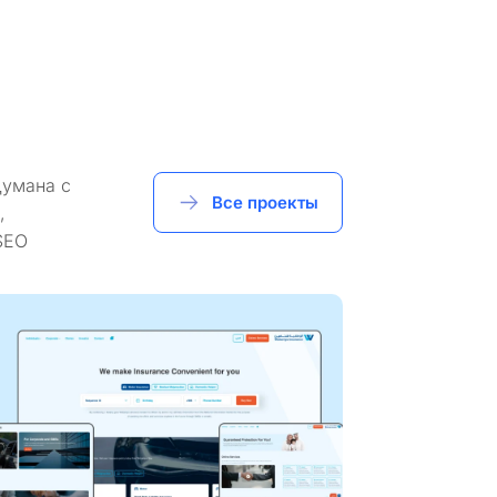
думана с
Все проекты
,
SEO