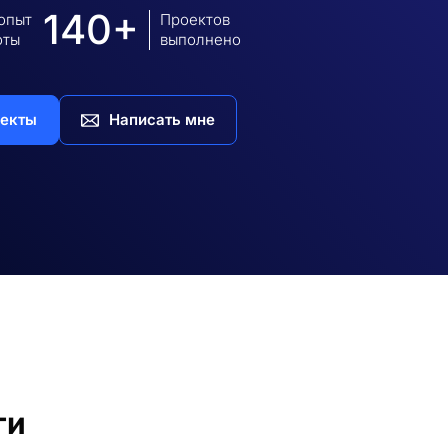
140+
 опыт
Проектов
оты
выполнено
екты
Написать мне
ги