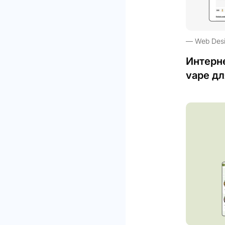
Web Des
Интерн
vape дл