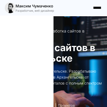
Максим Чумаченко
Разработчик, веб-дизайнер
Профессиональная разработка сайтов в
Архангельске
Создание сайтов в
Архангельске
Создание сайтов в Архангельске. Разрабатываю
уникальные веб-решения в Архангельске: от
лендингов до крупных порталов с полным спектром
услуг и поддержки.
лет опыт
Проектов