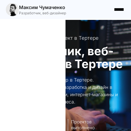
Максим Чумаченко
Разработчик, веб-дизайнер
Ваш идеальный веб-проект в Тертере
Разработчик, веб-
дизайнер в Тертере
Разработчик, веб-дизайнер в Тертере.
Профессиональная веб-разработка и дизайн в
Тертере. Создаю лендинги, интернет-магазины и
брендинг для вашего бизнеса.
8
140+
лет опыт
Проектов
работы
выполнено