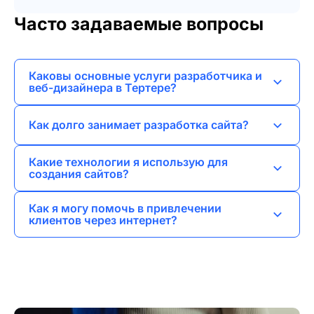
Часто задаваемые вопросы
Каковы основные услуги разработчика и
веб-дизайнера в Тертере?
Я предоставляю услуги по веб-разработке,
Как долго занимает разработка сайта?
созданию лендингов, корпоративных сайтов,
интернет-магазинов и брендинг.
Сроки зависят от сложности проекта, но
Какие технологии я использую для
обычно я стараюсь завершить разработку в
создания сайтов?
течение 2-6 недель.
Я работаю с современными технологиями,
Как я могу помочь в привлечении
такими как HTML, CSS, JavaScript, PHP и
клиентов через интернет?
CMS, включая WordPress и другие.
Я предоставляю услуги SEO, SMM,
контекстной и таргетированной рекламы,
чтобы увеличить видимость вашего бизнеса в
интернете.