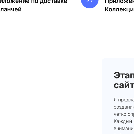
иложение по доставке
Приложен
-ланчей
Коллекци
Эта
сай
Я предла
создани
четко о
Каждый 
внимания