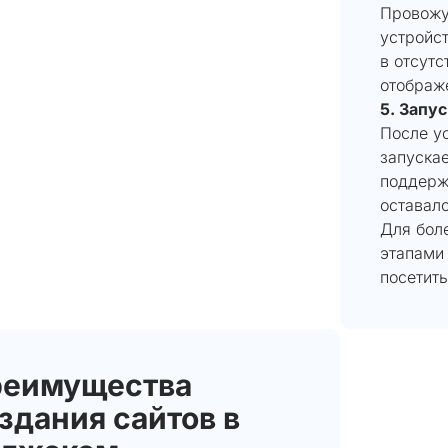
Провожу
устройст
в отсутс
отображ
5. Запу
После у
запускае
поддерж
оставал
Для бол
этапами
посетит
реимущества
здания сайтов в