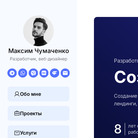
Максим Чумаченко
Разработчик, веб-дизайнер
Разработ
Со
Обо мне
Создание 
лендинги,
Проекты
8
лет
раб
Услуги