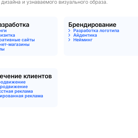
 дизайна и узнаваемого визуального образа.
азработка
Брендирование
нги
Разработка логотипа
визитка
Айдентика
ративные сайты
Нейминг
нет-магазины
лы
ечение клиентов
родвижение
родвижение
кстная реклама
тированная реклама