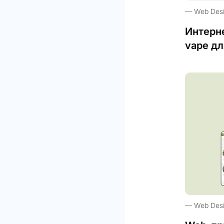
Web Des
Интерн
vape дл
Web Des