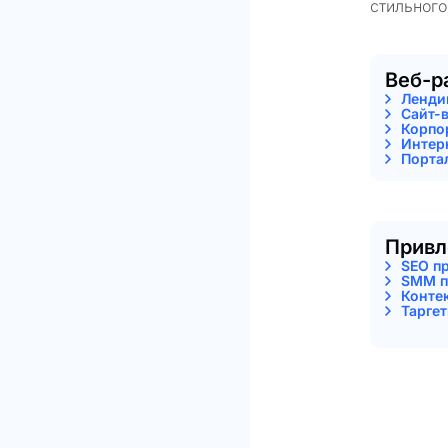
стильного
Веб-р
Ленди
Сайт-
Корпо
Интер
Порта
Привл
SEO п
SMM п
Конте
Тарге