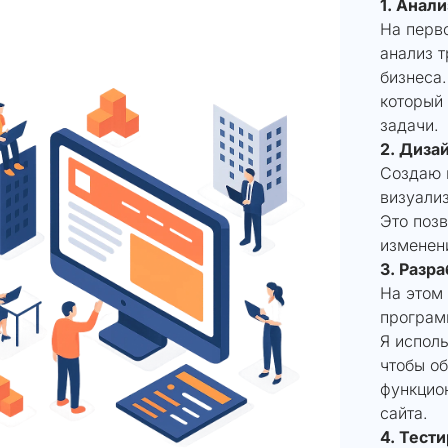
1. Анал
На перв
анализ т
бизнеса.
который
задачи.
2. Диза
Создаю 
визуализ
Это позв
изменени
3. Разра
На этом
програм
Я испол
чтобы о
функцио
сайта.
4. Тест