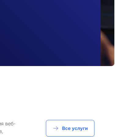
я веб-
Все услуги
в,