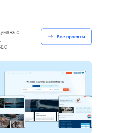
думана с
Все проекты
,
SEO