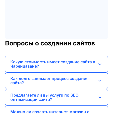
Вопросы о создании сайтов
Какую стоимость имеет создание сайта в
Чаренцаване?
Стоимость создания сайта в Чаренцаване
Как долго занимает процесс создания
зависит от его типа и сложности, но я всегда
сайта?
стараюсь предложить конкурентные цены,
Сроки зависят от типа проекта. Обычно
учитывая потребности клиента.
Предлагаете ли вы услуги по SEO-
создание сайта может занять от нескольких
оптимизации сайта?
дней до нескольких недель, в зависимости от
Да, я предоставляю услуги SEO-оптимизации,
требований и объема работы.
Можно ли создать интернет-магазин с