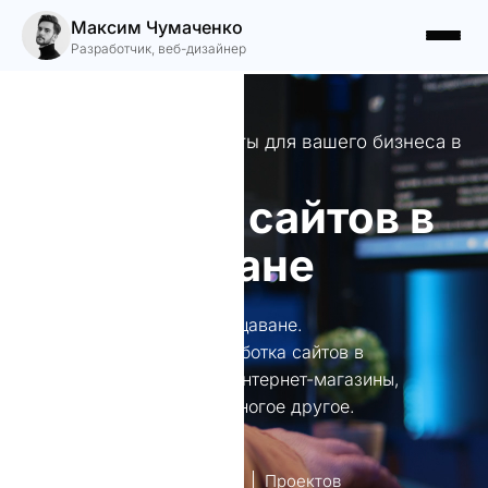
Максим Чумаченко
Разработчик, веб-дизайнер
Профессиональные сайты для вашего бизнеса в
Чаренцаване
Создание сайтов в
Чаренцаване
Создание сайтов в Чаренцаване.
Профессиональная разработка сайтов в
Чаренцаване: лендинги, интернет-магазины,
корпоративные сайты и многое другое.
лет опыт
Проектов