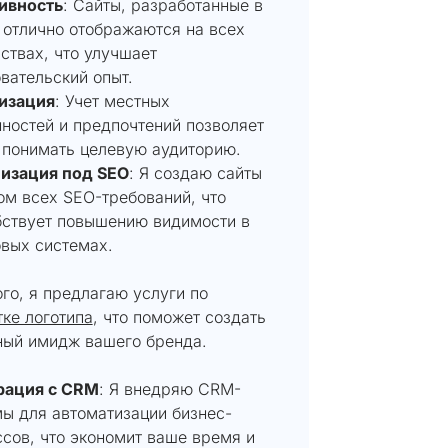
ивность
: Сайты, разработанные в
 отлично отображаются на всех
ствах, что улучшает
вательский опыт.
изация
: Учет местных
ностей и предпочтений позволяет
 понимать целевую аудиторию.
изация под SEO
: Я создаю сайты
ом всех SEO-требований, что
бствует повышению видимости в
вых системах.
го, я предлагаю услуги по
ке логотипа
, что поможет создать
ный имидж вашего бренда.
рация с CRM
: Я внедряю CRM-
ы для автоматизации бизнес-
сов, что экономит ваше время и