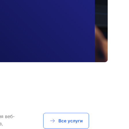
я веб-
Все услуги
в,