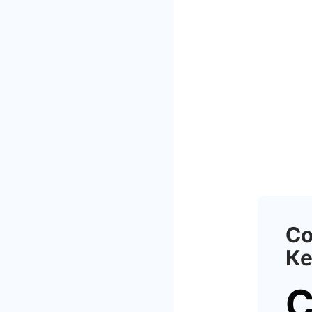
Со
Ке
С