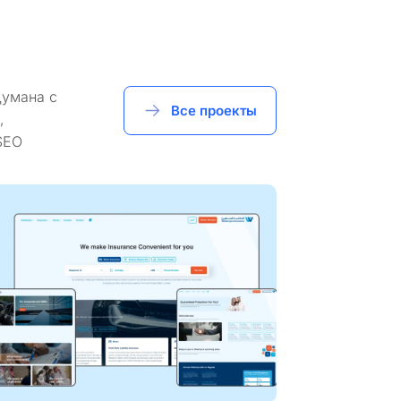
думана с
Все проекты
,
SEO