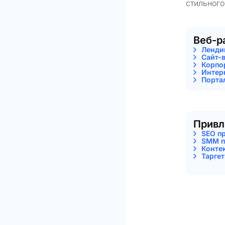
стильного
Веб-р
Ленди
Сайт-
Корпо
Интер
Порта
Привл
SEO п
SMM п
Конте
Тарге