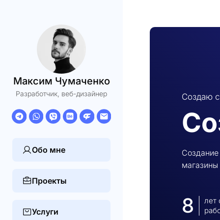
Максим Чумаченко
Разработчик, веб-дизайнер
Создаю с
Со
Обо мне
Создание 
магазины 
Проекты
8
лет
раб
Услуги