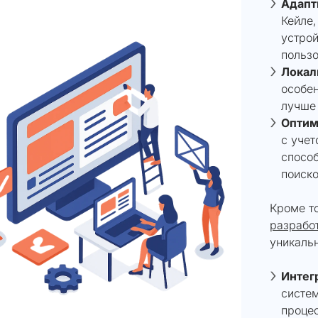
Адапт
Кейле,
устрой
пользо
Локал
особен
лучше
Оптим
с учет
спосо
поиско
Кроме то
разработ
уникаль
Интег
систем
процес