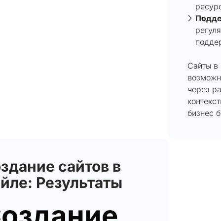
ресур
Подде
регуля
подде
Сайты в
возможн
через р
контекст
бизнес 
здание сайтов в
йле: Результаты
оздание