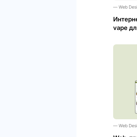
Web Des
Интерн
vape дл
Web Des