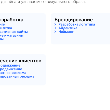
 дизайна и узнаваемого визуального образа.
азработка
Брендирование
нги
Разработка логотипа
визитка
Айдентика
ративные сайты
Нейминг
нет-магазины
лы
ечение клиентов
родвижение
родвижение
кстная реклама
тированная реклама