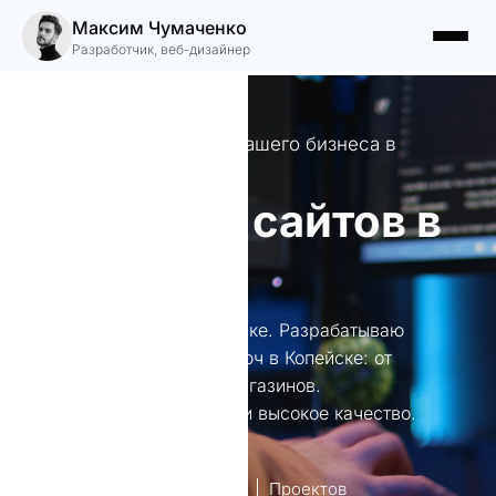
Максим Чумаченко
Разработчик, веб-дизайнер
Уникальные сайты для вашего бизнеса в
Копейске
Создание сайтов в
Копейске
Создание сайтов в Копейске. Разрабатываю
уникальные сайты под ключ в Копейске: от
лендингов до интернет-магазинов.
Индивидуальный подход и высокое качество.
лет опыт
Проектов