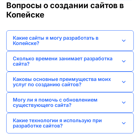
Вопросы о создании сайтов в
Копейске
Какие сайты я могу разработать в
Копейске?
Я могу создать лендинги, сайты-визитки,
Сколько времени занимает разработка
корпоративные сайты, интернет-магазины и
сайта?
порталы.
Время разработки зависит от сложности
Каковы основные преимущества моих
проекта, но обычно это от 2 до 8 недель.
услуг по созданию сайтов?
Я предлагаю индивидуальный подход,
Могу ли я помочь с обновлением
современный дизайн и оптимизацию для
существующего сайта?
поисковых систем.
Да, я также занимаюсь редизайном и
Какие технологии я использую при
модернизацией уже существующих сайтов.
разработке сайтов?
Я работаю с HTML, CSS, JavaScript, а также