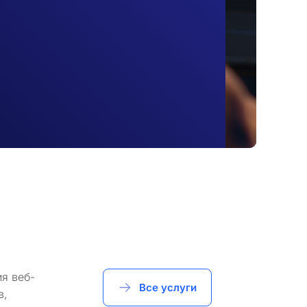
я веб-
Все услуги
в,