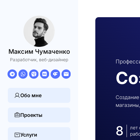
Максим Чумаченко
Разработчик, веб-дизайнер
Професси
Со
Обо мне
Создание 
магазины,
Проекты
8
лет
раб
Услуги