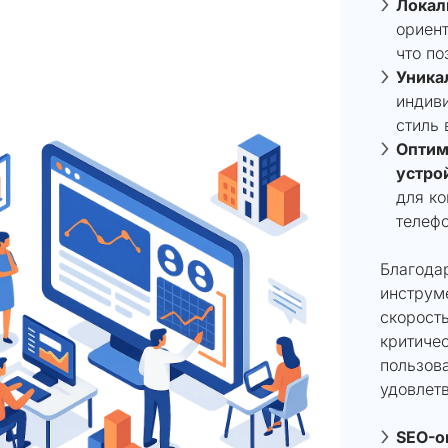
Локал
ориент
что по
Уника
индив
стиль 
Оптим
устро
для к
телефо
Благода
инструм
скорость
критиче
пользов
удовлет
SEO-о