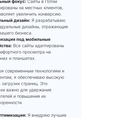
ьный фокус:
Сайты в Потии
ированы на местных клиентов,
зволяет увеличить конверсию.
льный дизайн:
Я разрабатываю
идуальные дизайны, отражающие
вашего бизнеса.
изация под мобильные
йства:
Все сайты адаптированы
омфортного просмотра на
нах и планшетах.
ря современным технологиям и
ентам, я обеспечиваю высокую
 загрузки страниц. Это
ски важно для удержания
ателей и повышения их
воренности.
птимизация:
Я внедряю лучшие