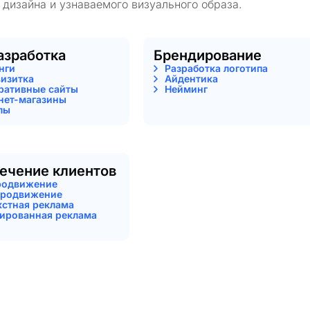
 дизайна и узнаваемого визуального образа.
азработка
Брендирование
нги
Разработка логотипа
визитка
Айдентика
ративные сайты
Нейминг
нет-магазины
лы
ечение клиентов
родвижение
родвижение
кстная реклама
тированная реклама