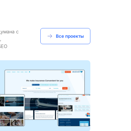
думана с
Все проекты
,
SEO