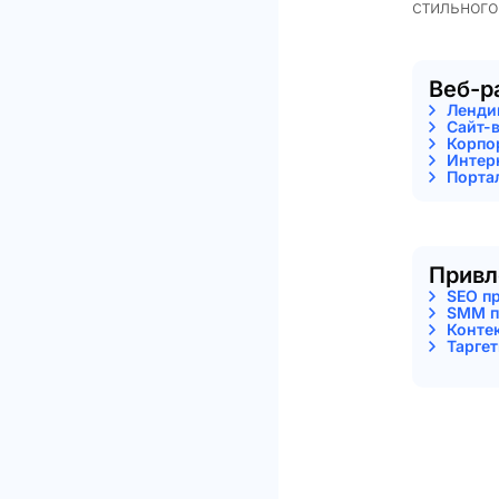
стильного
Веб-р
Ленди
Сайт-
Корпо
Интер
Порта
Привл
SEO п
SMM п
Конте
Тарге