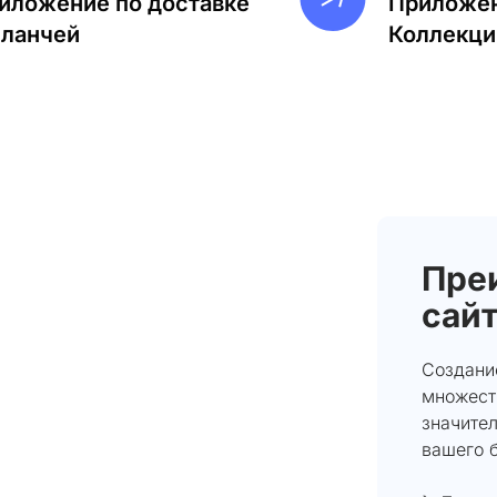
иложение по доставке
Приложен
-ланчей
Коллекци
Пре
сайт
Создани
множест
значите
вашего б