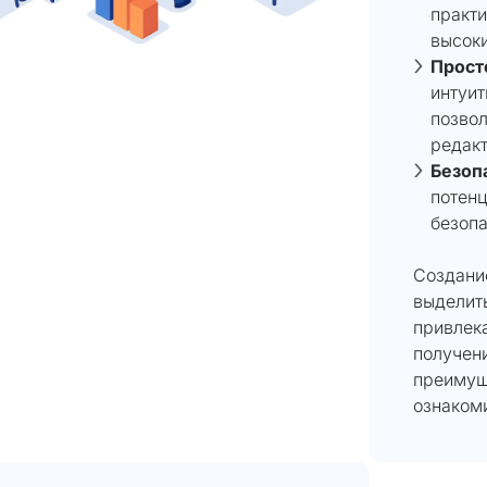
практи
высоки
Прост
интуит
позвол
редакт
Безоп
потенц
безопа
Создание
выделить
привлек
получен
преимущ
ознаком