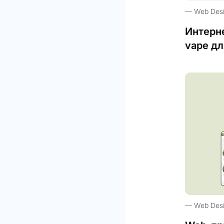
Web Des
Интерн
vape дл
Web Des