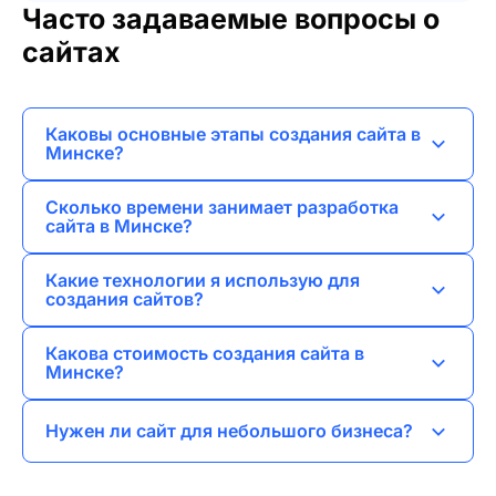
Часто задаваемые вопросы о
сайтах
Каковы основные этапы создания сайта в
Минске?
Создание сайта включает в себя анализ
Сколько времени занимает разработка
требований, разработку дизайна,
сайта в Минске?
программирование, тестирование и запуск, а
Время разработки зависит от сложности
также последующее SEO-продвижение.
Какие технологии я использую для
проекта, но обычно это занимает от 2 до 8
создания сайтов?
недель.
Я работаю с современными технологиями,
Какова стоимость создания сайта в
включая HTML, CSS, JavaScript, PHP, а также
Минске?
популярные CMS, такие как WordPress и
Стоимость зависит от объема работы и
Joomla.
Нужен ли сайт для небольшого бизнеса?
требований проекта, но я предлагаю
конкурентные цены, соответствующие
Да, сайт помогает привлечь клиентов,
качеству.