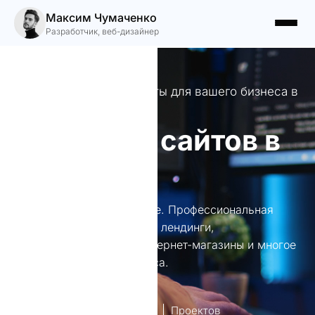
Максим Чумаченко
Разработчик, веб-дизайнер
Профессиональные сайты для вашего бизнеса в
Минске
Создание сайтов в
Минске
Создание сайтов в Минске. Профессиональная
веб-разработка в Минске: лендинги,
корпоративные сайты, интернет-магазины и многое
другое для вашего бизнеса.
лет опыт
Проектов