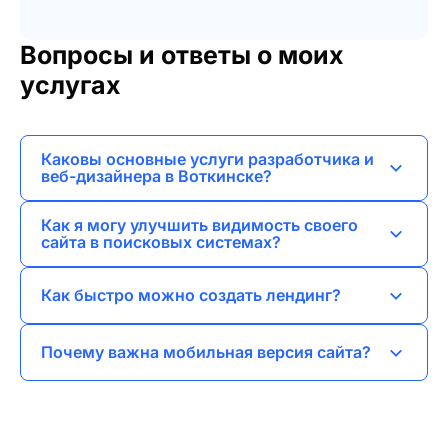
Вопросы и ответы о моих
услугах
Каковы основные услуги разработчика и
веб-дизайнера в Воткинске?
Я предлагаю веб-разработку, создание
Как я могу улучшить видимость своего
лендингов, сайтов-визиток, корпоративных
сайта в поисковых системах?
сайтов, интернет-магазинов и порталов.
Я занимаюсь SEO-продвижением, что
Как быстро можно создать лендинг?
включает оптимизацию контента, технические
настройки и наращивание ссылочной массы.
Обычно создание лендинга занимает от 1 до 3
Почему важна мобильная версия сайта?
недель в зависимости от сложности и
требований клиента.
Мобильная версия обеспечивает удобство
пользователей на смартфонах и планшетах,
что улучшает их опыт и повышает шансы на