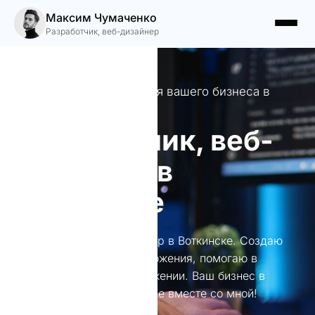
Максим Чумаченко
Разработчик, веб-дизайнер
Креативные решения для вашего бизнеса в
Воткинске
Разработчик, веб-
дизайнер в
Воткинске
Разработчик, веб-дизайнер в Воткинске. Создаю
уникальные сайты и приложения, помогаю в
брендировании и продвижении. Ваш бизнес в
интернете станет успешнее вместе со мной!